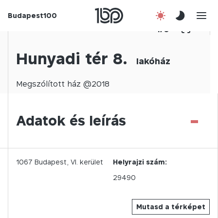
Budapest100
Korábbi évek
1
/
0
Csatlakozz!
Hunyadi tér 8.
lakóház
Kapcsolat
Megszólított
ház @
2018
En
-
Adatok és leírás
1067
Budapest,
VI.
kerület
Helyrajzi szám:
29490
Mutasd a térképet