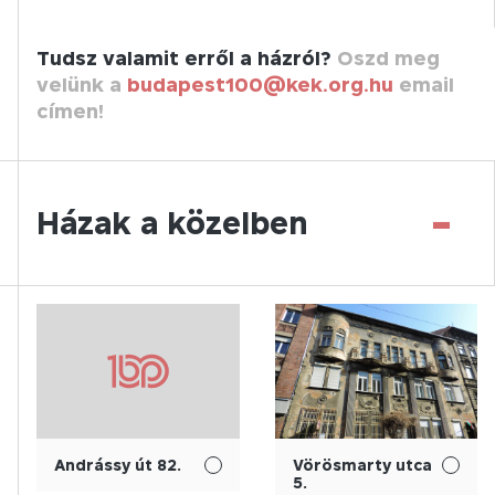
Tudsz valamit erről a házról?
Oszd meg
velünk a
budapest100@kek.org.hu
email
címen!
-
Házak a közelben
Andrássy út 82.
Vörösmarty utca
5.