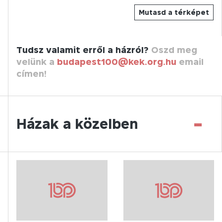
Mutasd a térképet
Tudsz valamit erről a házról?
Oszd meg
velünk a
budapest100@kek.org.hu
email
címen!
-
Házak a közelben