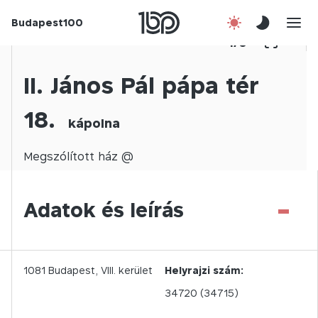
Budapest100
Korábbi évek
1
/
0
Csatlakozz!
II. János Pál pápa tér
18.
Kapcsolat
kápolna
En
Megszólított
ház @
-
Adatok és leírás
1081
Budapest,
VIII.
kerület
Helyrajzi szám:
34720 (34715)