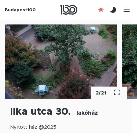
Budapest100
Korábbi évek
Csatlakozz!
Kapcsolat
En
2
/
21
Ilka utca 30.
lakóház
Nyitott
ház @
2025