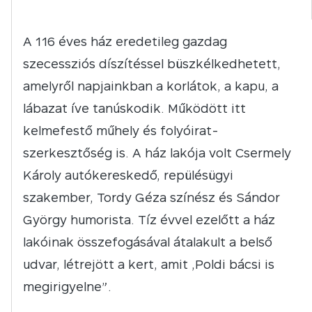
A 116 éves ház eredetileg gazdag
szecessziós díszítéssel büszkélkedhetett,
amelyről napjainkban a korlátok, a kapu, a
lábazat íve tanúskodik. Működött itt
kelmefestő műhely és folyóirat-
szerkesztőség is. A ház lakója volt Csermely
Károly autókereskedő, repülésügyi
szakember, Tordy Géza színész és Sándor
György humorista. Tíz évvel ezelőtt a ház
lakóinak összefogásával átalakult a belső
udvar, létrejött a kert, amit „Poldi bácsi is
megirigyelne”.