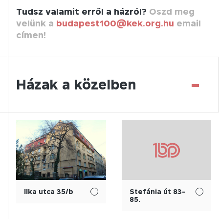
Tudsz valamit erről a házról?
Oszd meg
velünk a
budapest100@kek.org.hu
email
címen!
-
Házak a közelben
Ilka utca 35/b
Stefánia út 83-
85.