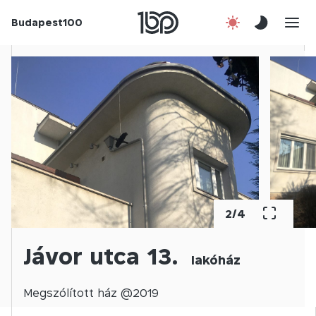
Budapest100
Korábbi évek
Csatlakozz!
Kapcsolat
En
2
/
4
Jávor utca 13.
lakóház
Megszólított
ház @
2019