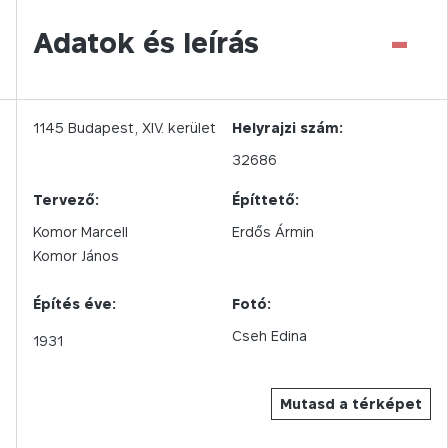
-
Adatok és leírás
1145
Budapest,
XIV.
kerület
Helyrajzi szám:
32686
Tervező:
Építtető:
Komor Marcell
Erdős Ármin
Komor János
Építés éve:
Fotó:
Cseh Edina
1931
Mutasd a térképet