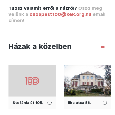
Tudsz valamit erről a házról?
Oszd meg
velünk a
budapest100@kek.org.hu
email
címen!
-
Házak a közelben
Stefánia út 105.
Ilka utca 56.