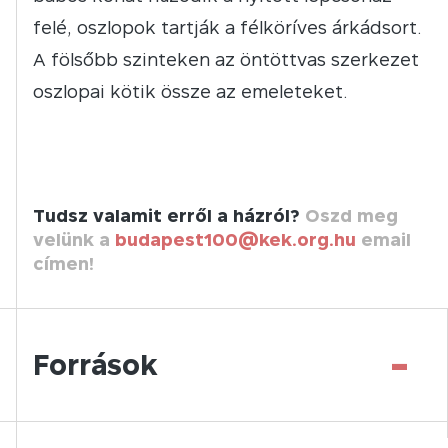
felé, oszlopok tartják a félköríves árkádsort.
A fölsőbb szinteken az öntöttvas szerkezet
oszlopai kötik össze az emeleteket.
Tudsz valamit erről a házról?
Oszd meg
velünk a
budapest100@kek.org.hu
email
címen!
-
Források