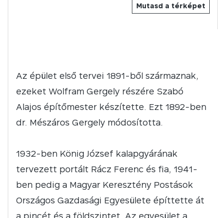
Mutasd a térképet
Az épület első tervei 1891-ből származnak,
ezeket Wolfram Gergely részére Szabó
Alajos építőmester készítette. Ezt 1892-ben
dr. Mészáros Gergely módosította.
1932-ben König József kalapgyárának
tervezett portált Rácz Ferenc és fia, 1941-
ben pedig a Magyar Keresztény Postások
Országos Gazdasági Egyesülete építtette át
a pincét és a földszintet. Az egyesület a