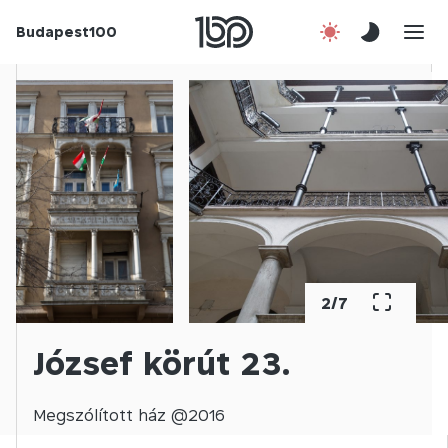
Budapest100
Korábbi évek
Csatlakozz!
Kapcsolat
En
2
/
7
József körút 23.
Megszólított
ház @
2016