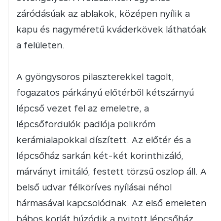
záródásúak az ablakok, középen nyílik a
kapu és nagyméretű kváderkövek láthatóak
a felületen.
A gyöngysoros pilaszterekkel tagolt,
fogazatos párkányú előtérből kétszárnyú
lépcső vezet fel az emeletre, a
lépcsőfordulók padlója polikróm
kerámialapokkal díszített. Az előtér és a
lépcsőház sarkán két-két korinthizáló,
márványt imitáló, festett törzsű oszlop áll. A
belső udvar félköríves nyílásai néhol
hármasával kapcsolódnak. Az első emeleten
bábos korlát húzódik a nyitott lépcsőház