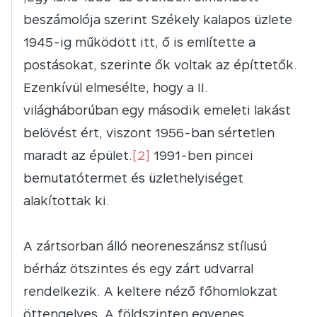
beszámolója szerint Székely kalapos üzlete
1945-ig működött itt, ő is említette a
postásokat, szerinte ők voltak az építtetők.
Ezenkívül elmesélte, hogy a II.
világháborúban egy második emeleti lakást
belövést ért, viszont 1956-ban sértetlen
maradt az épület.
[2]
1991-ben pincei
bemutatótermet és üzlethelyiséget
alakítottak ki.
A zártsorban álló neoreneszánsz stílusú
bérház ötszintes és egy zárt udvarral
rendelkezik. A keltere néző főhomlokzat
öttengelyes. A földszinten egyenes