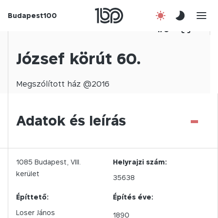
Budapest100
Korábbi évek
1
/
0
Csatlakozz!
József körút 60.
Kapcsolat
Megszólított
ház @
2016
En
-
Adatok és leírás
1085
Budapest,
VIII.
Helyrajzi szám:
kerület
35638
Építtető:
Építés éve:
Loser János
1890