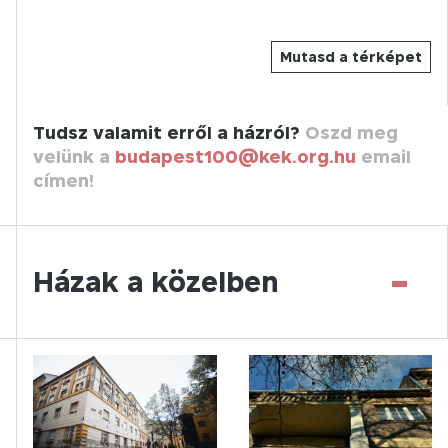
Mutasd a térképet
Tudsz valamit erről a házról?
Oszd meg
velünk a
budapest100@kek.org.hu
email
címen!
-
Házak a közelben