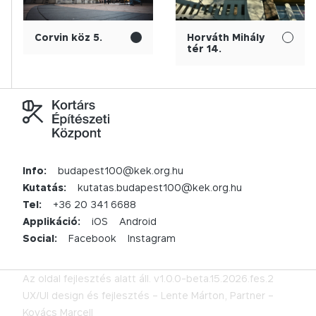
Corvin köz 5.
Horváth Mihály
tér 14.
Info:
budapest100@kek.org.hu
Kutatás:
kutatas.budapest100@kek.org.hu
Tel:
+36 20 341 6688
Applikáció:
iOS
Android
Social:
Facebook
Instagram
Az oldal fejlesztés alatt áll.
v1.0.0-beta.15.2026.fes.2
UX/UI design és fejlesztés –
Lente Márton,
Partner –
Kovács Marcell