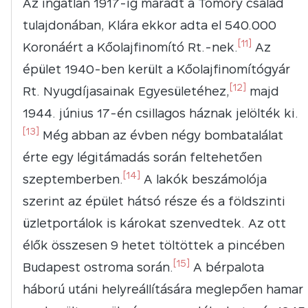
Az ingatlan 1917-ig maradt a Tömöry család
tulajdonában, Klára ekkor adta el 540.000
[11]
Koronáért a Kőolajfinomító Rt.-nek.
Az
épület 1940-ben került a Kőolajfinomítógyár
[12]
Rt. Nyugdíjasainak Egyesületéhez,
majd
1944. június 17-én csillagos háznak jelölték ki.
[13]
Még abban az évben négy bombatalálat
érte egy légitámadás során feltehetően
[14]
szeptemberben.
A lakók beszámolója
szerint az épület hátsó része és a földszinti
üzletportálok is károkat szenvedtek. Az ott
élők összesen 9 hetet töltöttek a pincében
[15]
Budapest ostroma során.
A bérpalota
háború utáni helyreállítására meglepően hamar