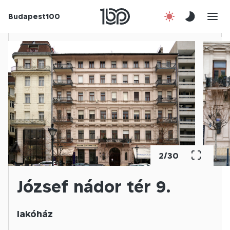
Budapest100
Korábbi évek
Csatlakozz!
Kapcsolat
En
3
/
30
József nádor tér 9.
lakóház