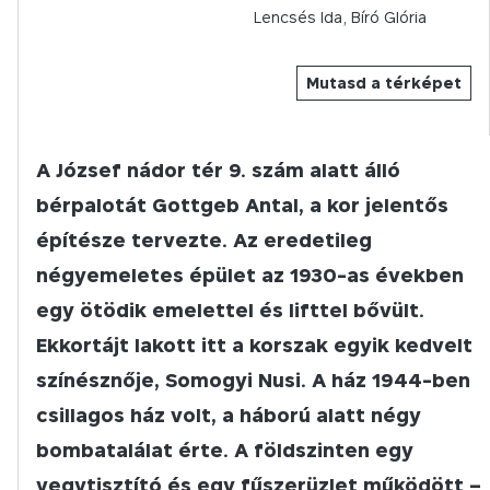
Lencsés Ida, Bíró Glória
Mutasd a térképet
A József nádor tér 9. szám alatt álló
bérpalotát Gottgeb Antal, a kor jelentős
építésze tervezte. Az eredetileg
négyemeletes épület az 1930-as években
egy ötödik emelettel és lifttel bővült.
Ekkortájt lakott itt a korszak egyik kedvelt
színésznője, Somogyi Nusi. A ház 1944-ben
csillagos ház volt, a háború alatt négy
bombatalálat érte. A földszinten egy
vegytisztító és egy fűszerüzlet működött –