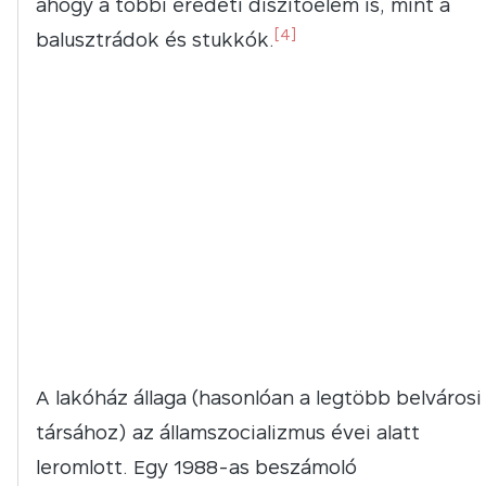
ahogy a többi eredeti díszítőelem is, mint a
[4]
balusztrádok és stukkók.
A lakóház állaga (hasonlóan a legtöbb belvárosi
társához) az államszocializmus évei alatt
leromlott. Egy 1988-as beszámoló