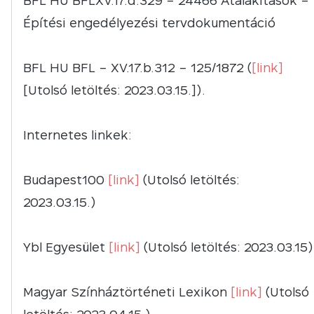
BFL HU BFLXV.17.d.329 – 24466 Átalakítások –
Építési engedélyezési tervdokumentáció
BFL HU BFL – XV.17.b.312 – 125/1872 (
[link]
[Utolsó letöltés: 2023.03.15.]).
Internetes linkek:
Budapest100
[link]
(Utolsó letöltés:
2023.03.15.)
Ybl Egyesület
[link]
(Utolsó letöltés: 2023.03.15)
Magyar Színháztörténeti Lexikon
[link]
(Utolsó