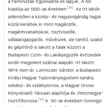
a Feministák Egyesülete és lapjuk,
A Nő
[18]
kiadója az 1920-as években.
Az itt lakók
jellemzően a közép- és nagypolgárság tagjai
közül kerültek ki mint magánzók,
magánhivatalnokok, tisztviselők,
vállalatigazgatók, művészek, de tanító, szabó
és gépírónő is lakott a falak között a
Budapesti Czim- és Lakásjegyzék évtizedek
során megjelent számai alapján. Itt lakott
1874-ben dr. Lumniczer Sándor, a Budapesti
Királyi Magyar Tudományegyetem tanára,
sebész- és szülészorvos, a Magyar Orvosi
Könyvkiadó Társulat alapítója és „Pestmegye”
[19]
tisztifőorvosa.
A ‘30-as években Somogyi