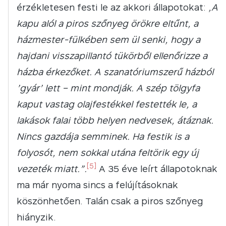
érzékletesen festi le az akkori állapotokat:
„A
kapu alól a piros szőnyeg örökre eltűnt, a
házmester-fülkében sem ül senki, hogy a
hajdani visszapillantó tükörből ellenőrizze a
házba érkezőket. A szanatóriumszerű házból
’gyár’ lett – mint mondják. A szép tölgyfa
kaput vastag olajfestékkel festették le, a
lakások falai több helyen nedvesek, átáznak.
Nincs gazdája semminek. Ha festik is a
folyosót, nem sokkal utána feltörik egy új
[5]
vezeték miatt.”.
A 35 éve leírt állapotoknak
ma már nyoma sincs a felújításoknak
köszönhetően. Talán csak a piros szőnyeg
hiányzik.