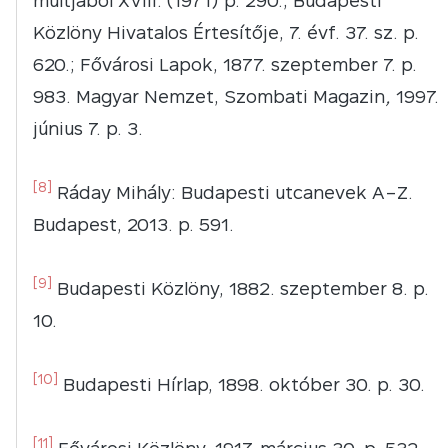
múltjából XVIII. (1971) p. 290.; Budapesti
Közlöny Hivatalos Értesítője, 7. évf. 37. sz. p.
620.; Fővárosi Lapok, 1877. szeptember 7. p.
983. Magyar Nemzet, Szombati Magazin
,
1997.
június 7. p. 3.
[8]
Ráday Mihály: Budapesti utcanevek A–Z.
Budapest, 2013. p. 591.
[9]
Budapesti Közlöny, 1882. szeptember 8. p.
10.
[10]
Budapesti Hírlap, 1898. október 30. p. 30.
[11]