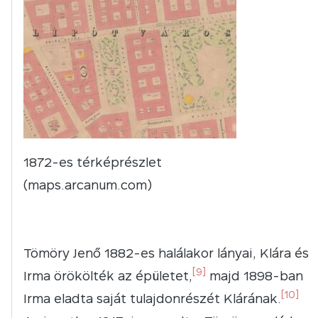
1872-es térképrészlet
(maps.arcanum.com)
Tömöry Jenő 1882-es halálakor lányai, Klára és
[9]
Irma örökölték az épületet,
majd 1898-ban
[10]
Irma eladta saját tulajdonrészét Klárának.