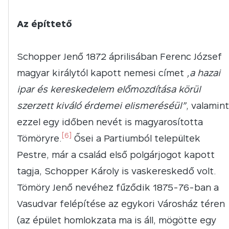
Az építtető
Schopper Jenő 1872 áprilisában Ferenc József
magyar királytól kapott nemesi címet
„a hazai
ipar és kereskedelem előmozdítása körül
szerzett kiváló érdemei elismeréséül”
, valamint
ezzel egy időben nevét is magyarosította
[6]
Tömöryre.
Ősei a Partiumból települtek
Pestre, már a család első polgárjogot kapott
tagja, Schopper Károly is vaskereskedő volt.
Tömöry Jenő nevéhez fűződik 1875-76-ban a
Vasudvar felépítése az egykori Városház téren
(az épület homlokzata ma is áll, mögötte egy