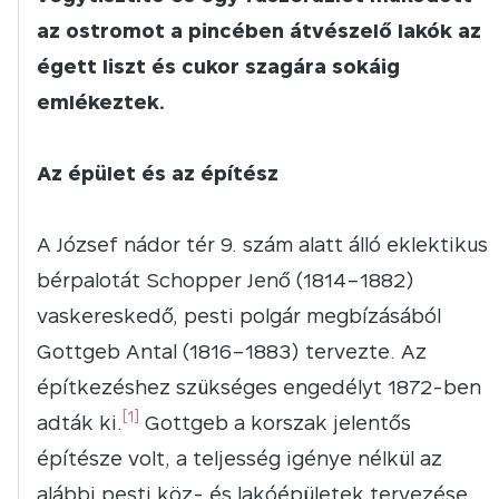
az ostromot a pincében átvészelő lakók az
égett liszt és cukor szagára sokáig
emlékeztek.
Az épület és az építész
A József nádor tér 9. szám alatt álló eklektikus
bérpalotát Schopper Jenő (1814–1882)
vaskereskedő, pesti polgár megbízásából
Gottgeb Antal (1816–1883) tervezte. Az
építkezéshez szükséges engedélyt 1872-ben
[1]
adták ki.
Gottgeb a korszak jelentős
építésze volt, a teljesség igénye nélkül az
alábbi pesti köz- és lakóépületek tervezése,