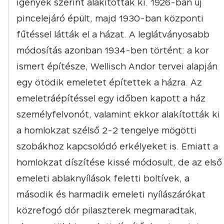
igények szerint alakítottak ki. 1926-ban új
pincelejáró épült, majd 1930-ban központi
fűtéssel látták el a házat. A leglátványosabb
módosítás azonban 1934-ben történt: a kor
ismert építésze, Wellisch Andor tervei alapján
egy ötödik emeletet építettek a házra. Az
emeletráépítéssel egy időben kapott a ház
személyfelvonót, valamint ekkor alakították ki
a homlokzat szélső 2-2 tengelye mögötti
szobákhoz kapcsolódó erkélyeket is. Emiatt a
homlokzat díszítése kissé módosult, de az első
emeleti ablaknyílások feletti boltívek, a
második és harmadik emeleti nyílászárókat
közrefogó dór pilaszterek megmaradtak,