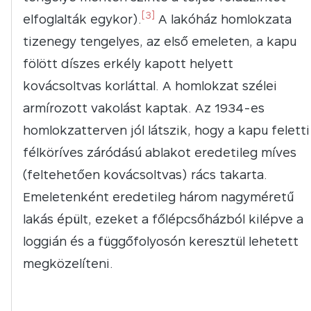
[3]
elfoglalták egykor).
A lakóház homlokzata
tizenegy tengelyes, az első emeleten, a kapu
fölött díszes erkély kapott helyett
kovácsoltvas korláttal. A homlokzat szélei
armírozott vakolást kaptak. Az 1934-es
homlokzatterven jól látszik, hogy a kapu feletti
félköríves záródású ablakot eredetileg míves
(feltehetően kovácsoltvas) rács takarta.
Emeletenként eredetileg három nagyméretű
lakás épült, ezeket a főlépcsőházból kilépve a
loggián és a függőfolyosón keresztül lehetett
megközelíteni.