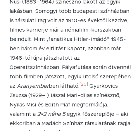
Nusi (1883–1964) színésznő lakott az egyik
lakásban. Somogyi több budapesti színházban
is társulati tag volt az 1910-es évektől kezdve,
filmes karrierje már a némafilm-korszakban
beindult. Mint „fanatikus Hitler-imádó” 1945-
ben három év eltiltást kapott, azonban már
1946-tól újra játszhatott az
Operettszínházban. Pályafutása során ötvennél
több filmben játszott, egyik utolsó szerepében
[20]
az
Aranyember
ben látható.
Gyurkovics
Zsuzsa (1929– ) Jászai Mari-díjas színésznő,
Nyilas Misi és Edith Piaf megformálója,
valamint a
2×2 néha 5
egyik főszereplője – aki
ekkoriban a Madách Színház társulatának tagja