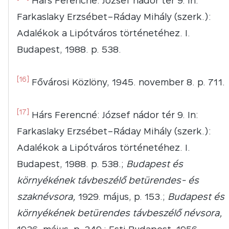
Hárs Ferencné: József nádor tér 9. In:
Farkaslaky Erzsébet–Ráday Mihály (szerk.):
Adalékok a Lipótváros történetéhez. I.
Budapest, 1988. p. 538.
[16]
Fővárosi Közlöny, 1945. november 8. p. 711.
[17]
Hárs Ferencné: József nádor tér 9. In:
Farkaslaky Erzsébet–Ráday Mihály (szerk.):
Adalékok a Lipótváros történetéhez. I.
Budapest, 1988. p. 538.;
Budapest és
környékének távbeszélő betürendes- és
szaknévsora,
1929. május, p. 153.;
Budapest és
környékének betürendes távbeszélő névsora,