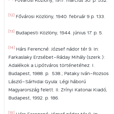
Fővárosi Közlöny, 1917. március 30. p. 532.
[12]
Fővárosi Közlöny, 1940. február 9 p. 133.
[13]
Budapesti Közlöny, 1944. június 17. p. 5.
[14]
Hárs Ferencné: József nádor tér 9. In:
Farkaslaky Erzsébet–Ráday Mihály (szerk.):
Adalékok a Lipótváros történetéhez. I.
Budapest, 1988. p. 538.; Pataky Iván–Rozsos
László–Sárhidai Gyula: Légi háború
Magyarország felett. II. Zrínyi Katonai Kiadó,
Budapest, 1992. p. 186.
[15]