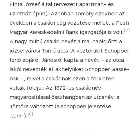
Finta József által tervezett apartman- és
üzletház épült). Azonban Tömöry ezekben az
években a családi cég vezetése mellett a Pesti
[7]
Magyar Kereskedelmi Bank igazgatója is volt.
A nagy múltú család nevét a mai napig őrzi a
józsefvárosi Tömő utca. A közterület Schopper
Jenő apjáról, Jánosról kapta a nevét – az utca
lakói nevezték el lakhelyüket Schopper Gasse-
nak –, mivel a családnak ezen a területen
voltak földjei. Az 1872-es családnév-
magyarosítással összhangban az utcanév is
Tömőre változott (a schoppen jelentése
[8]
„töm”).