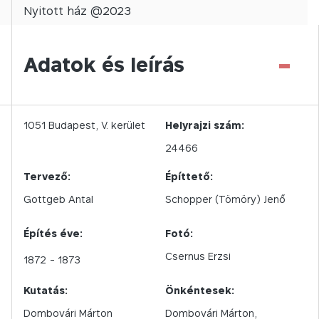
Nyitott
ház @
2023
-
Adatok és leírás
1051
Budapest,
V.
kerület
Helyrajzi szám:
24466
Tervező:
Építtető:
Gottgeb Antal
Schopper (Tömöry) Jenő
Építés éve:
Fotó:
Csernus Erzsi
1872
- 1873
Kutatás:
Önkéntesek:
Dombovári Márton
Dombovári Márton,