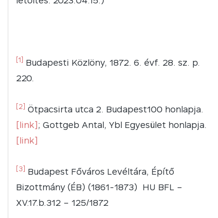
letöltés: 2023.04.15.)
[1]
Budapesti Közlöny, 1872. 6. évf. 28. sz. p.
220.
[2]
Ötpacsirta utca 2. Budapest100 honlapja.
[link]
; Gottgeb Antal, Ybl Egyesület honlapja.
[link]
[3]
Budapest Főváros Levéltára, Építő
Bizottmány (ÉB) (1861-1873) HU BFL –
XV.17.b.312 – 125/1872