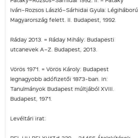
Pataky–Rozsos–Sárhidai 1992. II. = Pataky
Iván–Rozsos László–Sárhidai Gyula: Légiháború
Magyarország felett. II. Budapest, 1992.
Ráday 2013. = Ráday Mihály: Budapesti
utcanevek A–Z. Budapest, 2013.
Vörös 1971. = Vörös Károly: Budapest
legnagyobb adófizetői 1873-ban. In:
Tanulmányok Budapest múltjából XVIII.
Budapest, 1971.
Levéltári irat: