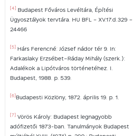
[4]
Budapest Főváros Levéltára, Építési
Ügyosztályok tervtára. HU BFL – XV.17.d.329 –
24466
[5]
Hárs Ferencné: József nádor tér 9. In:
Farkaslaky Erzsébet–Ráday Mihály (szerk.):
Adalékok a Lipótváros történetéhez. I.
Budapest, 1988. p. 539.
[6]
Budapesti Közlöny, 1872. április 19. p. 1.
[7]
Vörös Károly: Budapest legnagyobb
adófizetői 1873-ban. Tanulmányok Budapest