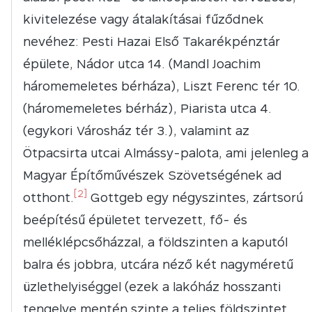
kivitelezése vagy átalakításai fűződnek
nevéhez: Pesti Hazai Első Takarékpénztár
épülete, Nádor utca 14. (Mandl Joachim
háromemeletes bérháza), Liszt Ferenc tér 10.
(háromemeletes bérház), Piarista utca 4.
(egykori Városház tér 3.), valamint az
Ötpacsirta utcai Almássy-palota, ami jelenleg a
Magyar Építőművészek Szövetségének ad
[2]
otthont.
Gottgeb egy négyszintes, zártsorú
beépítésű épületet tervezett, fő- és
melléklépcsőházzal, a földszinten a kaputól
balra és jobbra, utcára néző két nagyméretű
üzlethelyiséggel (ezek a lakóház hosszanti
tengelye mentén szinte a teljes földszintet