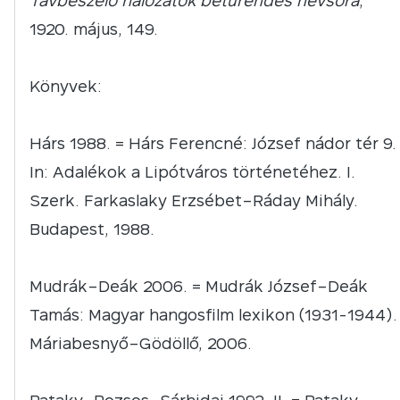
Távbeszélő hálózatok betürendes névsora
,
1920. május, 149.
Könyvek:
Hárs 1988. = Hárs Ferencné: József nádor tér 9.
In: Adalékok a Lipótváros történetéhez. I.
Szerk. Farkaslaky Erzsébet–Ráday Mihály.
Budapest, 1988.
Mudrák–Deák 2006. = Mudrák József–Deák
Tamás: Magyar hangosfilm lexikon (1931-1944).
Máriabesnyő–Gödöllő, 2006.