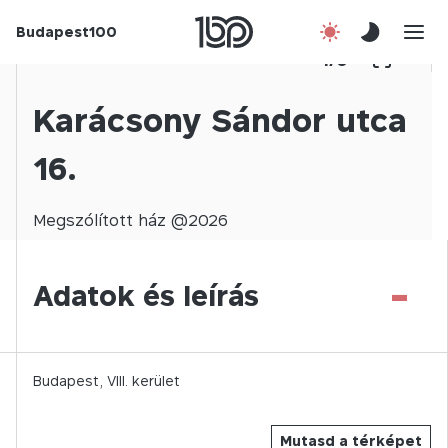
Budapest100
Korábbi évek
1
/
0
Csatlakozz!
Karácsony Sándor utca
16.
Kapcsolat
En
Megszólított
ház @
2026
-
Adatok és leírás
Budapest,
VIII.
kerület
Mutasd a térképet