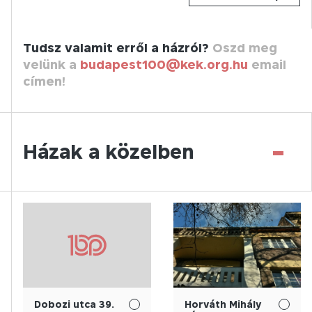
Tudsz valamit erről a házról?
Oszd meg
velünk a
budapest100@kek.org.hu
email
címen!
-
Házak a közelben
Dobozi utca 39.
Horváth Mihály