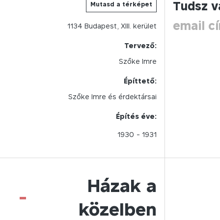
Tudsz v
Mutasd a térképet
email c
1134
Budapest,
XIII.
kerület
Tervező:
Szőke Imre
Építtető:
Szőke Imre és érdektársai
Építés éve:
1930
- 1931
Házak a
-
közelben