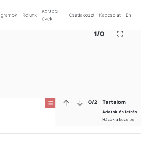
Rólunk
Korábbi
ogramok
Rólunk
Csatlakozz!
Kapcsolat
En
évek
Korábbi évek
1
/
0
Csatlakozz!
Kapcsolat
En
0
/
2
Tartalom
Adatok és leírás
Házak a közelben