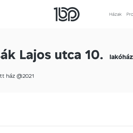
Házak
Pr
ák Lajos utca 10.
lakóház
tt
ház @
2021