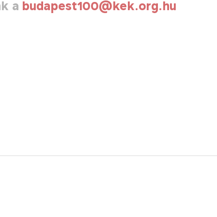
nk a
budapest100@kek.org.hu