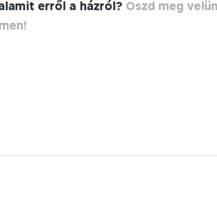
alamit erről a házról?
Oszd meg velü
ímen!