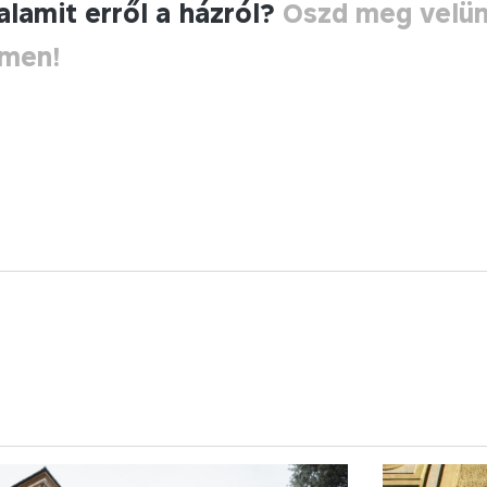
alamit erről a házról?
Oszd meg velü
ímen!