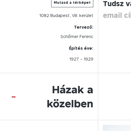
Tudsz v
Mutasd a térképet
email c
1082
Budapest,
VIII.
kerület
Tervező:
Schőmer Ferenc
Építés éve:
1927
- 1929
Házak a
-
közelben