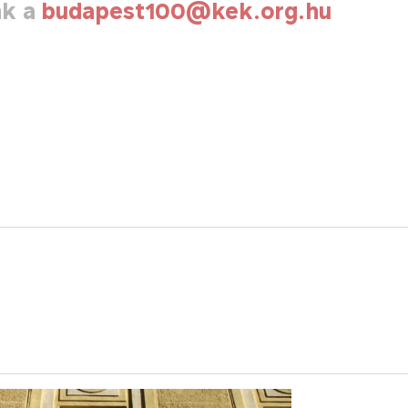
nk a
budapest100@kek.org.hu