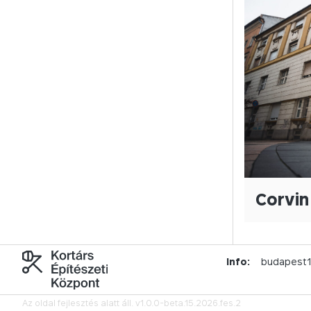
Corvin
Info:
budapest
Az oldal fejlesztés alatt áll.
v1.0.0-beta.15.2026.fes.2