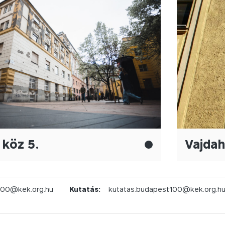
 köz 5.
Vajdah
100@kek.org.hu
Kutatás:
kutatas.budapest100@kek.org.h