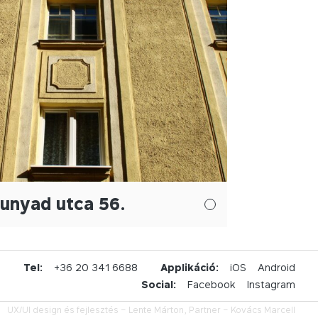
unyad utca 56.
u
Tel:
+36 20 341 6688
Applikáció:
iOS
Android
Social:
Facebook
Instagram
UX/UI design és fejlesztés –
Lente Márton,
Partner –
Kovács Marcell