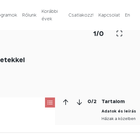
Rólunk
Korábbi
ogramok
Rólunk
Csatlakozz!
Kapcsolat
En
évek
Korábbi évek
1
/
0
Csatlakozz!
letekkel
Kapcsolat
En
0
/
2
Tartalom
Adatok és leírás
Házak a közelben