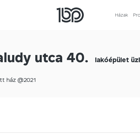
Házak
Pr
aludy utca 40.
lakóépület üz
tt
ház @
2021