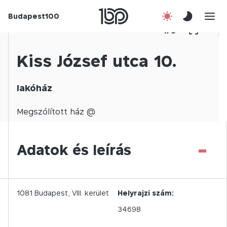
Budapest100
Korábbi évek
1
/
0
Csatlakozz!
Kiss József utca 10.
Kapcsolat
lakóház
En
Megszólított
ház @
-
Adatok és leírás
1081
Budapest,
VIII.
kerület
Helyrajzi szám:
34698