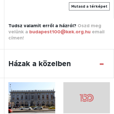
Mutasd a térképet
Tudsz valamit erről a házról?
Oszd meg
velünk a
budapest100@kek.org.hu
email
címen!
-
Házak a közelben