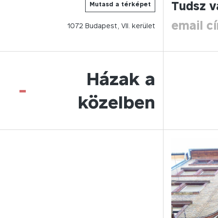
Tudsz v
Mutasd a térképet
email c
1072
Budapest,
VII.
kerület
Házak a
-
közelben