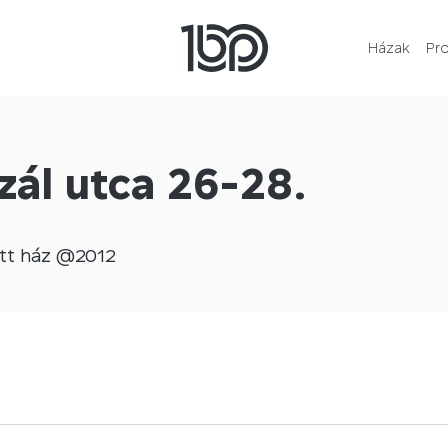
Házak
Pr
zál utca 26-28.
tt
ház @
2012