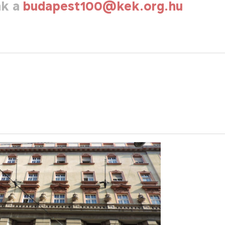
nk a
budapest100@kek.org.hu