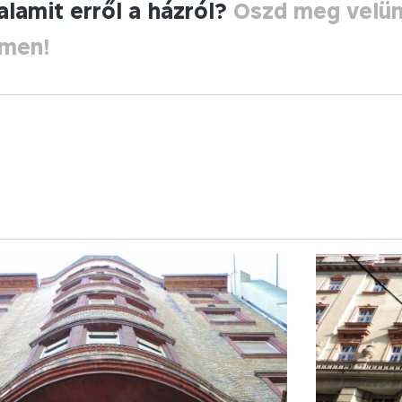
alamit erről a házról?
Oszd meg velü
ímen!