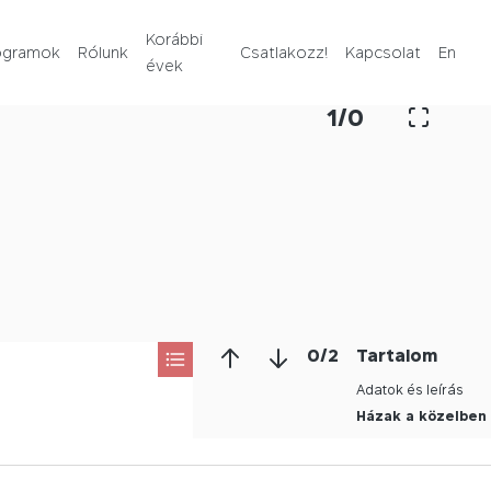
Rólunk
Korábbi
ogramok
Rólunk
Csatlakozz!
Kapcsolat
En
évek
Korábbi évek
1
/
0
Csatlakozz!
Kapcsolat
En
0
/
2
Tartalom
Adatok és leírás
Házak a közelben