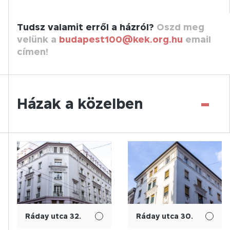
Tudsz valamit erről a házról?
Oszd meg
velünk a
budapest100@kek.org.hu
email
címen!
-
Házak a közelben
Ráday utca 32.
Ráday utca 30.