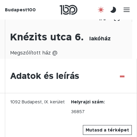
Budapest100
Korábbi évek
1
/
0
Csatlakozz!
Knézits utca 6.
lakóház
Kapcsolat
Megszólított
ház @
En
-
Adatok és leírás
1092
Budapest,
IX.
kerület
Helyrajzi szám:
36857
Mutasd a térképet