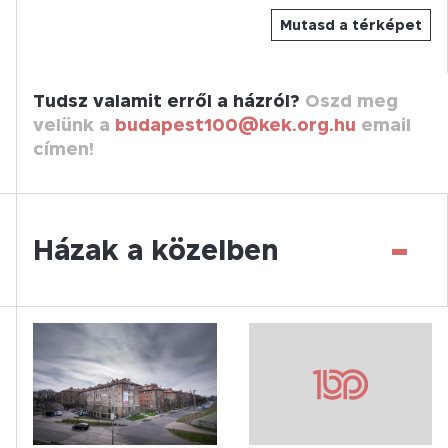
Mutasd a térképet
Tudsz valamit erről a házról?
Oszd meg
velünk a
budapest100@kek.org.hu
email
címen!
-
Házak a közelben