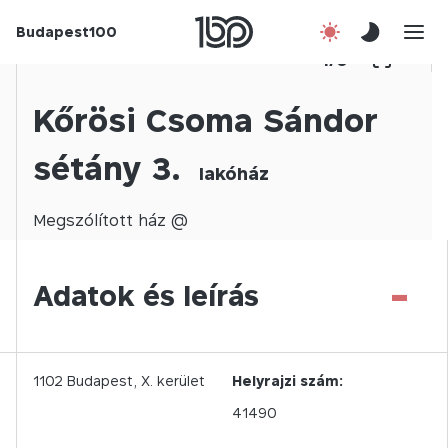
Budapest100
Korábbi évek
1
/
0
Csatlakozz!
Kőrösi Csoma Sándor
sétány 3.
Kapcsolat
lakóház
En
Megszólított
ház @
-
Adatok és leírás
1102
Budapest,
X.
kerület
Helyrajzi szám:
41490