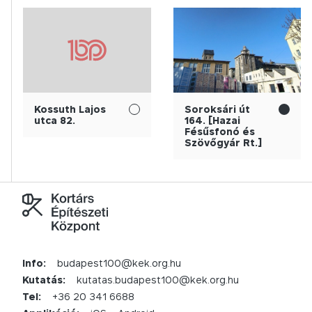
Kossuth Lajos
Soroksári út
utca 82.
164. [Hazai
Fésűsfonó és
Szövőgyár Rt.]
Info:
budapest100@kek.org.hu
Kutatás:
kutatas.budapest100@kek.org.hu
Tel:
+36 20 341 6688