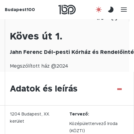
Budapest100
Korábbi évek
1
/
0
Csatlakozz!
Köves út 1.
Kapcsolat
Jahn Ferenc Dél-pesti Kórház és Rendelőint
En
Megszólított
ház @
2024
-
Adatok és leírás
1204
Budapest,
XX.
Tervező:
kerület
Középülettervező Iroda
(KÖZTI)