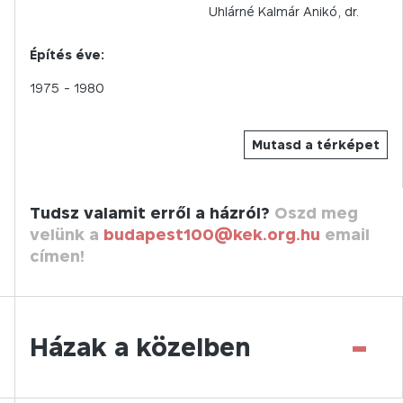
Uhlárné Kalmár Anikó, dr.
Építés éve:
1975
- 1980
Mutasd a térképet
Tudsz valamit erről a házról?
Oszd meg
velünk a
budapest100@kek.org.hu
email
címen!
-
Házak a közelben