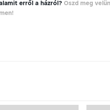
alamit erről a házról?
Oszd meg velü
ímen!