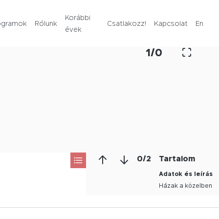
Rólunk
Korábbi
ogramok
Rólunk
Csatlakozz!
Kapcsolat
En
évek
Korábbi évek
1
/
0
Csatlakozz!
Kapcsolat
En
0
/
2
Tartalom
Adatok és leírás
Házak a közelben