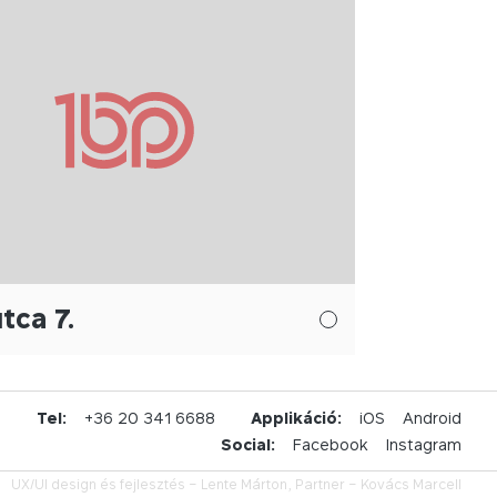
tca 7.
u
Tel:
+36 20 341 6688
Applikáció:
iOS
Android
Social:
Facebook
Instagram
UX/UI design és fejlesztés –
Lente Márton,
Partner –
Kovács Marcell