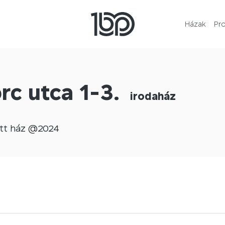
Házak
Pr
rc utca 1-3.
irodaház
tt
ház @
2024