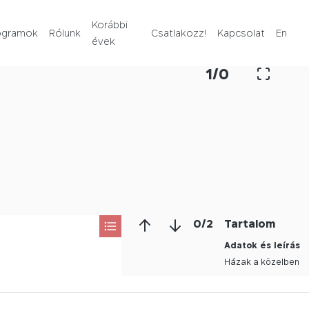
Rólunk
Korábbi
ogramok
Rólunk
Csatlakozz!
Kapcsolat
En
évek
Korábbi évek
1
/
0
Csatlakozz!
Kapcsolat
En
0
/
2
Tartalom
Adatok és leírás
Házak a közelben