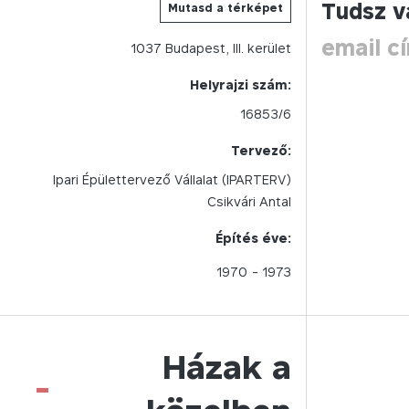
Tudsz v
Mutasd a térképet
email c
1037
Budapest,
III.
kerület
Helyrajzi szám:
16853/6
Tervező:
Ipari Épülettervező Vállalat (IPARTERV)
Csikvári Antal
Építés éve:
1970
- 1973
Házak a
-