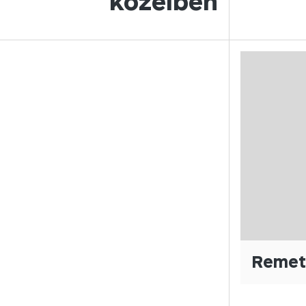
közelben
Remete