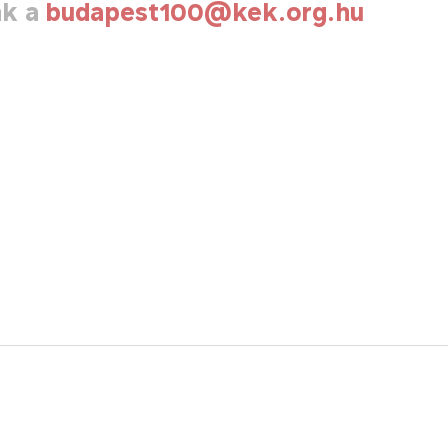
nk a
budapest100@kek.org.hu