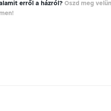
alamit erről a házról?
Oszd meg velü
ímen!