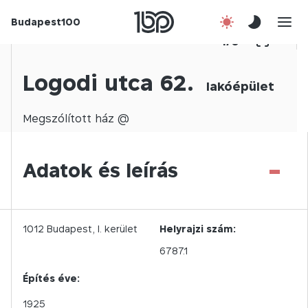
Budapest100
Korábbi évek
1
/
0
Csatlakozz!
Logodi utca 62.
lakóépület
Kapcsolat
Megszólított
ház @
En
-
Adatok és leírás
1012
Budapest,
I.
kerület
Helyrajzi szám:
6787.1
Építés éve:
1925