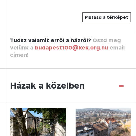
Mutasd a térképet
Tudsz valamit erről a házról?
Oszd meg
velünk a
budapest100@kek.org.hu
email
címen!
-
Házak a közelben