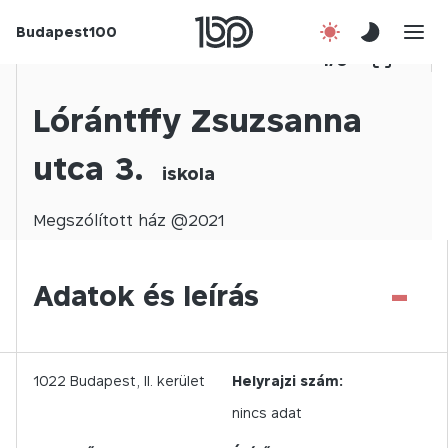
Budapest100
Korábbi évek
1
/
0
Csatlakozz!
Lórántffy Zsuzsanna
utca 3.
Kapcsolat
iskola
En
Megszólított
ház @
2021
-
Adatok és leírás
1022
Budapest,
II.
kerület
Helyrajzi szám:
nincs adat