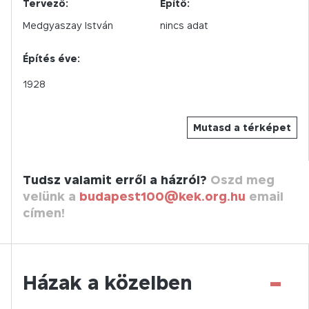
Tervező:
Építő:
Medgyaszay István
nincs adat
Építés éve:
1928
Mutasd a térképet
Tudsz valamit erről a házról?
Oszd meg
velünk a
budapest100@kek.org.hu
email
címen!
-
Házak a közelben