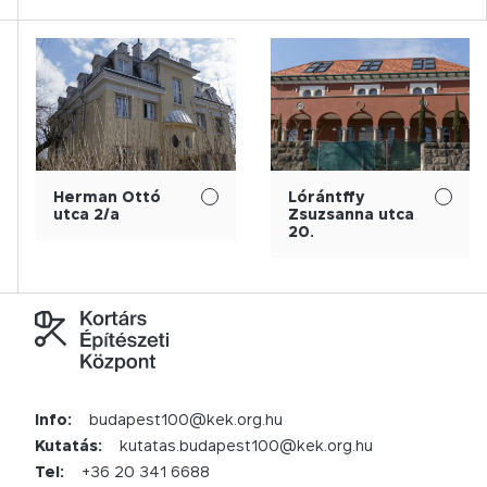
Herman Ottó
Lórántffy
utca 2/a
Zsuzsanna utca
20.
Info:
budapest100@kek.org.hu
Kutatás:
kutatas.budapest100@kek.org.hu
Tel:
+36 20 341 6688