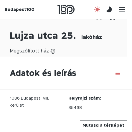
Budapest100
Korábbi évek
1
/
0
Csatlakozz!
Lujza utca 25.
lakóház
Kapcsolat
Megszólított
ház @
En
-
Adatok és leírás
1086
Budapest,
VIII.
Helyrajzi szám:
kerület
35438
Mutasd a térképet