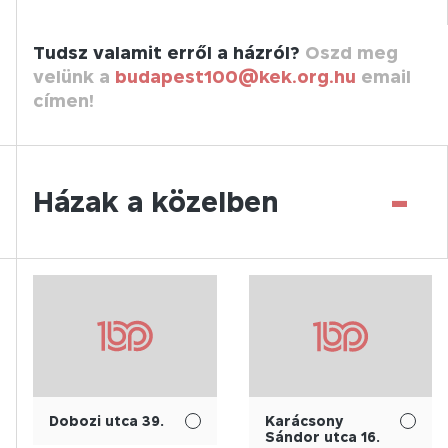
Tudsz valamit erről a házról?
Oszd meg
velünk a
budapest100@kek.org.hu
email
címen!
-
Házak a közelben
Dobozi utca 39.
Karácsony
Sándor utca 16.