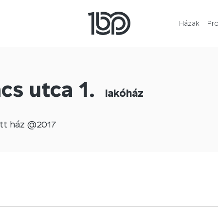
Házak
Pr
cs utca 1.
lakóház
tt
ház @
2017