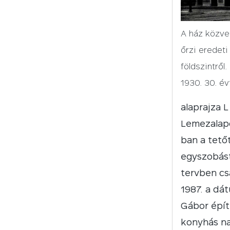
A ház közvet
őrzi eredeti 
földszintről
1930. 30. évf
alaprajza 
Lemezalapo
ban a tető
egyszobást
tervben cs
1987. a dá
Gábor épít
konyhás na