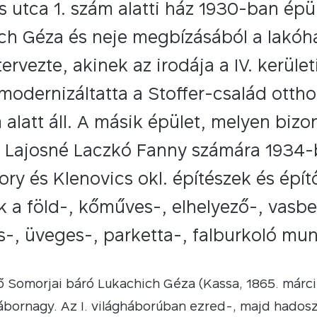
 utca 1. szám alatti ház 1930-ban épül
ch Géza és neje megbízásából a lakóhá
tervezte, akinek az irodája a IV. kerüle
odernizáltatta a Stoffer-család otthon
 alatt áll. A másik épület, melyen biz
 Lajosné Laczkó Fanny számára 1934-b
hory és Klenovics okl. építészek és ép
 a föld-, kőműves-, elhelyező-, vasbet
-, üveges-, parketta-, falburkoló mun
ő Somorjai báró Lukachich Géza (Kassa, 1865. márc
ábornagy. Az I. világháborúban ezred-, majd hadoszt