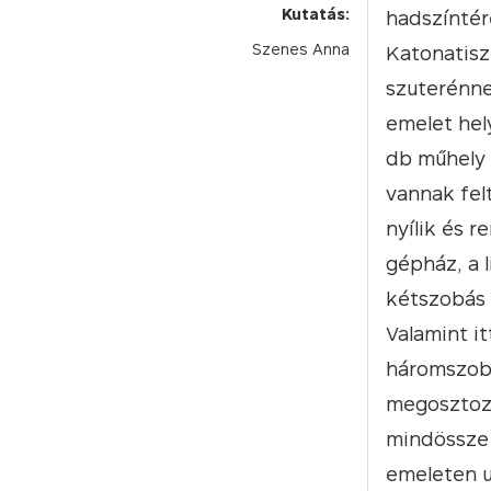
Kutatás:
hadszíntér
Szenes Anna
Katonatisz
szuterénne
emelet hel
db műhely 
vannak fel
nyílik és r
gépház, a l
kétszobás 
Valamint it
háromszobá
megosztozi
mindössze 
emeleten u