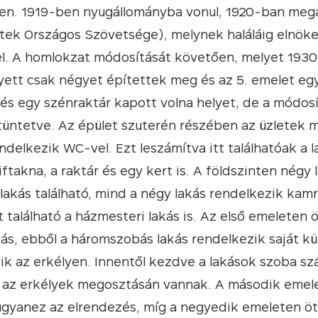
en. 1919-ben nyugállományba vonul, 1920-ban meg
tek Országos Szövetsége), melynek haláláig elnöke.
l. A homlokzat módosítását követően, melyet 1930
yett csak négyet építettek meg és az 5. emelet egy
és egy szénraktár kapott volna helyet, de a módos
tüntetve. Az épület szuterén részében az üzletek m
endelkezik WC-vel. Ezt leszámítva itt találhatóak a
iftakna, a raktár és egy kert is. A földszinten nég
lakás található, mind a négy lakás rendelkezik kamr
t található a házmesteri lakás is. Az első emeleten
s, ebből a háromszobás lakás rendelkezik saját külö
k az erkélyen. Innentől kezdve a lakások szoba szá
az erkélyek megosztásán vannak. A második emelet
gyanez az elrendezés, míg a negyedik emeleten ötbő