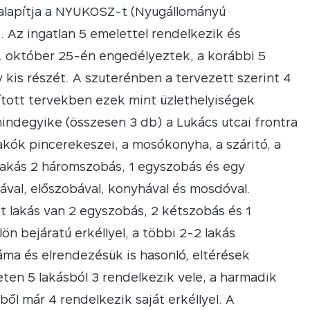
alapítja a NYUKOSZ-t (Nyugállományú
 Az ingatlan 5 emelettel rendelkezik és
. október 25-én engedélyeztek, a korábbi 5
 kis részét. A szuterénben a tervezett szerint 4
ított tervekben ezek mint üzlethelyiségek
indegyike (összesen 3 db) a Lukács utcai frontra
 lakók pincerekeszei, a mosókonyha, a száritó, a
y lakás 2 háromszobás, 1 egyszobás és egy
ával, előszobával, konyhával és mosdóval.
 öt lakás van 2 egyszobás, 2 kétszobás és 1
n bejáratú erkéllyel, a többi 2-2 lakás
ma és elrendezésük is hasonló, eltérések
en 5 lakásból 3 rendelkezik vele, a harmadik
l már 4 rendelkezik saját erkéllyel. A