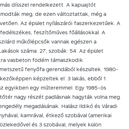
más dísszel rendelkezett. A kapuajtót
álmodták meg, de ezen változtattak, még a
etően. Az épület nyílászárói faszerkezetűek. A
fedélszékes, feszítőműves főállásokkal. A
szilárd műkőlépcsők vannak egészen a
 Lakások száma: 27; szobák: 54. Az épület
lakra vasbeton födém támaszkodik.
ztmetszetű fenyőfa gerendából készültek. 1980-
tkezőképpen képzeltek el: 3 lakás, ebből 1
s az egyikben egy műteremmel. Egy 1985-ös
etőtér nagy részét padlásnak hagyták volna meg.
 engedély megadásának. Halász Ildikó és Váradi
onyhával, kamrával, étkező szobával (amerikai
közlekedővel és 3 szobával, melyek külön