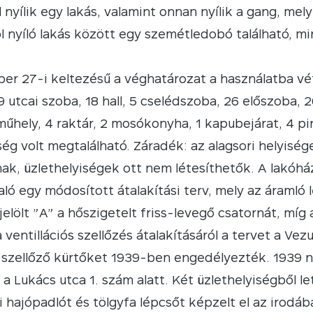
 nyílik egy lakás, valamint onnan nyílik a gang, mely
l nyíló lakás között egy szemétledobó található, m
ber 27-i keltezésű a véghatározat a használatba vé
utcai szoba, 18 hall, 5 cselédszoba, 26 előszoba, 2
műhely, 4 raktár, 2 mosókonyha, 1 kapubejárat, 4 pi
ég volt megtalálható. Záradék: az alagsori helyisége
nak, üzlethelyiségek ott nem létesíthetők. A lakóh
aló egy módosított átalakítási terv, mely az áramló
jelölt
”
A” a hőszigetelt friss-levegő csatornát, míg a
ventillációs szellőzés átalakításáról a tervet a Vezu
t szellőző kürtőket 1939-ben engedélyezték. 1939 
a Lukács utca 1. szám alatt. Két üzlethelyiségből le
i hajópadlót és tölgyfa lépcsőt képzelt el az irodáb