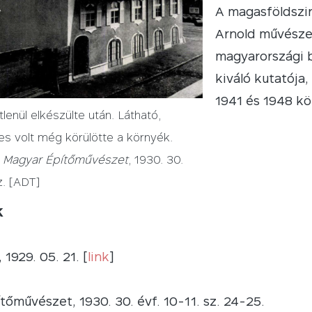
A magasföldszin
Arnold művészet
magyarországi 
kiváló kutatója
1941 és 1948 kö
lenül elkészülte után. Látható,
s volt még körülötte a környék.
:
Magyar Építőművészet
, 1930. 30.
z. [ADT]
K
 1929. 05. 21. [
link
]
tőművészet, 1930. 30. évf. 10-11. sz. 24-25.