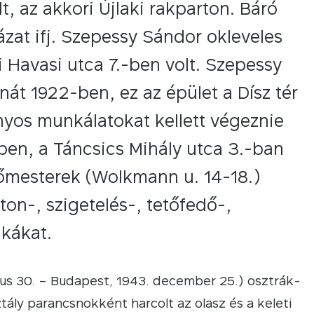
t, az akkori Újlaki rakparton. Báró
zat ifj. Szepessy Sándor okleveles
ti Havasi utca 7.-ben volt. Szepessy
át 1922-ben, ez az épület a Dísz tér
onyos munkálatokat kellett végeznie
en, a Táncsics Mihály utca 3.-ban
ítőmesterek (Wolkmann u. 14-18.)
on-, szigetelés-, tetőfedő-,
kákat.
ius 30. – Budapest, 1943. december 25.) osztrák-
ály parancsnokként harcolt az olasz és a keleti