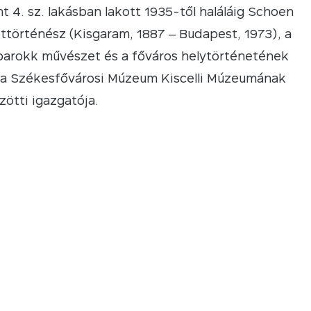
t 4. sz. lakásban lakott 1935-től haláláig Schoen
történész (Kisgaram, 1887 ‒ Budapest, 1973), a
barokk művészet és a főváros helytörténetének
, a Székesfővárosi Múzeum Kiscelli Múzeumának
zötti igazgatója.