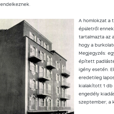
 rendelkeznek.
A homlokzat a t
épületről ennek
tartalmazta az 
hogy a burkolato
Megjegyzés: egy
épített padlást
igény esetén. E
eredetileg lapos
kialakított 1 db
engedély kiadás
szeptember; a k