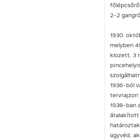
főlépcsőről
2-2 gangró
1930. októ
melyben 49 
klozett, 3 
pincehelyis
szolgálhat
1936-ból v
tervrajzon 
1938-ban a 
átalakítot
határoztak 
ügyvéd, ak