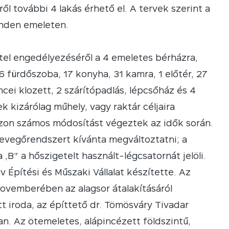
ről további 4 lakás érhető el.
A tervek szerint a
inden emeleten.
tel engedélyezéséről a 4 emeletes bérházra,
6 fürdőszoba, 17 konyha, 31 kamra, 1 előtér, 27
ncei klozett, 2 szárítópadlás, lépcsőház és 4
k kizárólag műhely, vagy raktár céljaira
ázon számos módosítást végeztek az idők során.
 levegőrendszert kívánta megváltoztatni; a
 „B” a hőszigetelt használt-légcsatornát jelöli.
v Építési és Műszaki Vállalat készítette. Az
novemberében az alagsor átalakításáról
tt iroda, az építtető dr. Tömösváry Tivadar
an. Az ötemeletes, alápincézett földszintű,