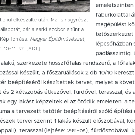
emeletszinten 
faburkolattal 
lenül elkészülte után. Ma is nagyrészt
megépülést köv
állapotát, bár a sarki szobor eltűnt a
tetőszerkezet 
. Kép forrása:
Magyar Építőművészet
,
lépcsőházban 
. 10-11. sz. [ADT]
padlásszintig.
L alakú, szerkezete hosszfőfalas rendszerű, a főfa
zással készült, a főszaruállások 2 db 10/10 keres
tér beépítéséről készítettek tervet, melyet a köve
 és 2 kétszobás étkezővel, fürdővel, terasszal, é
ak egy lakást képzeltek el az ötödik emeleten, a t
tuma a tervezett tetőtér beépítéséről szóló építési
észek tervei szerint 1 lakás készült előszobával, k
ppali), terasszal (lejtése: 2%-os), fürdőszobával, 