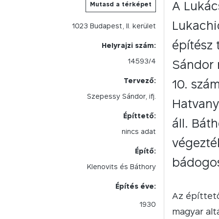
A Lukács
Mutasd a térképet
Lukachi
1023
Budapest,
II.
kerület
építész 
Helyrajzi szám:
14593/4
Sándor m
Tervező:
10. szám
Szepessy Sándor, ifj.
Hatvany
Építtető:
áll. Bát
nincs adat
végezték
Építő:
bádogos
Klenovits és Báthory
Építés éve:
Az építtet
1930
magyar alt