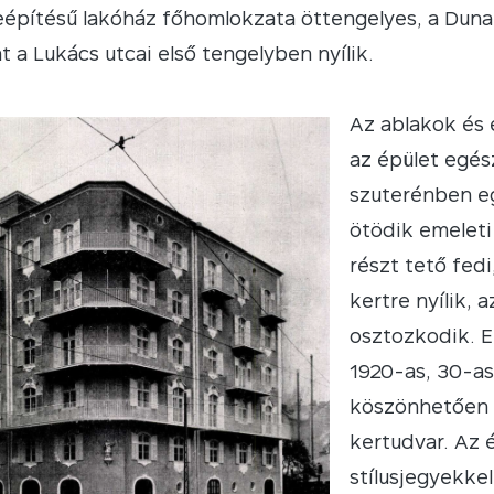
eépítésű lakóház főhomlokzata öttengelyes, a Duna
 a Lukács utcai első tengelyben nyílik.
Az ablakok és 
az épület egés
szuterénben eg
ötödik emeleti 
részt tető fed
kertre nyílik,
osztozkodik. E
1920-as, 30-a
köszönhetően j
kertudvar. Az 
stílusjegyekke