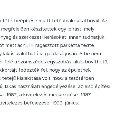
etőtérbeépítése miatt tetőablakokkal bővül. Az
 megfelelően készítettek egy leírást, mely
anyag és szerkezeti leírásokat. Innen tudhatjuk,
t mettlachi, ill. ragasztott parketta fedte.
 lakás alakítható ki gazdaságosan. A be nem
ér felé a szomszédos egyszobás lakás bővíthető,
kkortájt fedezték fel, hogy az épületnek
 tetejű kialakítása volt. 1993 a tetőtérben
 új lakás használati engedélyezése, az első építési
a: 1987; a kivitelezés megkezdése: 1987.
ivitelezés befejezése: 1993. június.