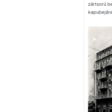
zártsorú b
kapubejárat