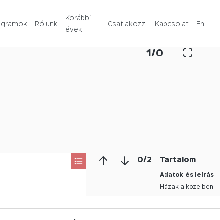
Rólunk
Korábbi
ogramok
Rólunk
Csatlakozz!
Kapcsolat
En
évek
Korábbi évek
1
/
0
Csatlakozz!
Kapcsolat
En
0
/
2
Tartalom
Adatok és leírás
Házak a közelben