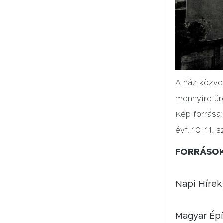
A ház közvet
mennyire üre
Kép forrása
évf. 10-11. s
FORRÁSO
Napi Hírek,
Magyar Épí