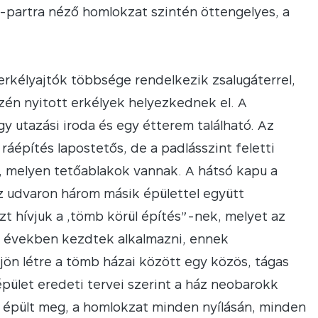
-partra néző homlokzat szintén öttengelyes, a
erkélyajtók többsége rendelkezik zsalugáterrel,
zén nyitott erkélyek helyezkednek el. A
y utazási iroda és egy étterem található. Az
ráépítés lapostetős, de a padlásszint feletti
i, melyen tetőablakok vannak. A hátsó kapu a
 az udvaron három másik épülettel együtt
zt hívjuk a „tömb körül építés”-nek, melyet az
s években kezdtek alkalmazni, ennek
ön létre a tömb házai között egy közös, tágas
épület eredeti tervei szerint a ház neobarokk
l épült meg, a homlokzat minden nyílásán, minden