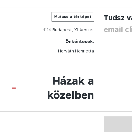
Tudsz v
Mutasd a térképet
email c
1114
Budapest,
XI.
kerület
Önkéntesek:
Horváth Henrietta
Házak a
-
közelben