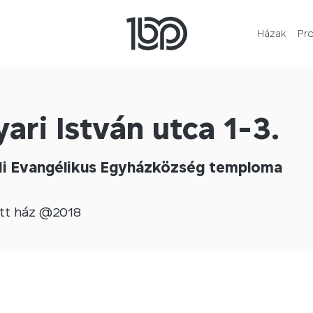
Házak
Pr
ari István utca 1-3.
di Evangélikus Egyházközség temploma
tt
ház @
2018