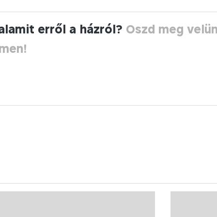
alamit erről a házról?
Oszd meg velü
ímen!