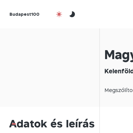
Budapest100
Magy
Kelenföl
Megszólíto
Adatok és leírás
-