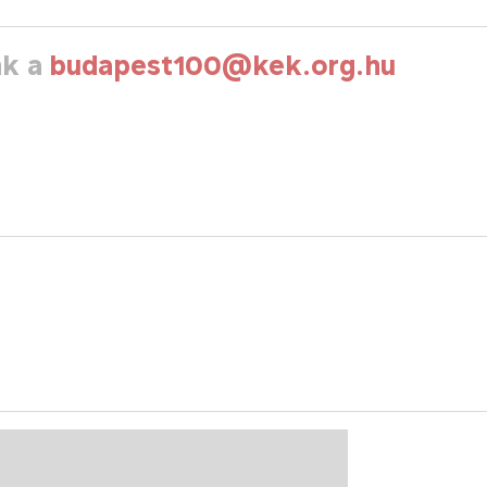
nk a
budapest100@kek.org.hu