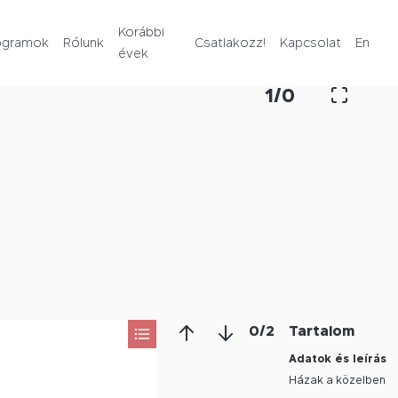
Rólunk
Korábbi
ogramok
Rólunk
Csatlakozz!
Kapcsolat
En
évek
Korábbi évek
1
/
0
Csatlakozz!
Kapcsolat
En
0
/
2
Tartalom
Adatok és leírás
Házak a közelben