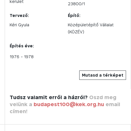
kerület
23800/1
Tervező:
Építő:
Kéri Gyula
Középületépítő Vállalat
(KÖZÉV)
Építés éve:
1976
- 1978
Mutasd a térképet
Tudsz valamit erről a házról?
Oszd meg
velünk a
budapest100@kek.org.hu
email
címen!