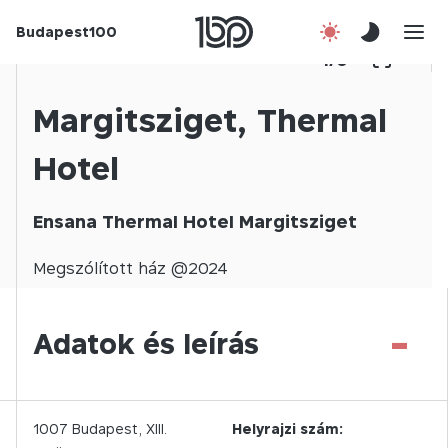
Budapest100
Korábbi évek
1
/
0
Csatlakozz!
Margitsziget, Thermal
Hotel
Kapcsolat
En
Ensana Thermal Hotel Margitsziget
Megszólított
ház @
2024
-
Adatok és leírás
1007
Budapest,
XIII.
Helyrajzi szám: