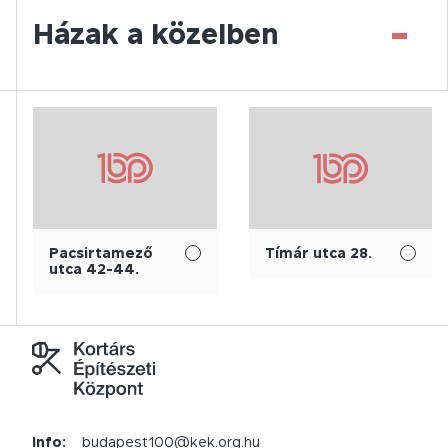
-
Házak a közelben
Pacsirtamező
Tímár utca 28.
utca 42-44.
Info:
budapest100@kek.org.hu