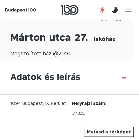
Budapest100
Korábbi évek
1
/
0
Csatlakozz!
Márton utca 27.
lakóház
Kapcsolat
Megszólított
ház @
2018
En
-
Adatok és leírás
1094
Budapest,
IX.
kerület
Helyrajzi szám:
37323
Mutasd a térképet