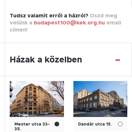
Tudsz valamit erről a házról?
Oszd meg
velünk a
budapest100@kek.org.hu
email
címen!
-
Házak a közelben
Mester utca 33-
Dandár utca 15.
35.