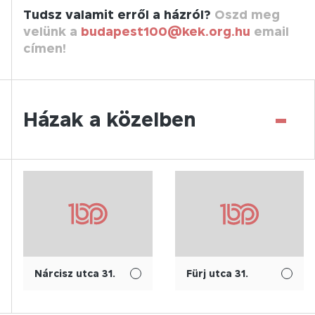
Tudsz valamit erről a házról?
Oszd meg
velünk a
budapest100@kek.org.hu
email
címen!
-
Házak a közelben
Nárcisz utca 31.
Fürj utca 31.