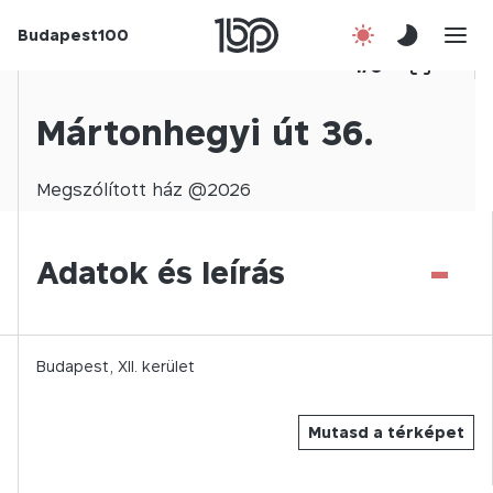
Budapest100
Korábbi évek
1
/
0
Csatlakozz!
Mártonhegyi út 36.
Kapcsolat
Megszólított
ház @
2026
En
-
Adatok és leírás
Budapest,
XII.
kerület
Mutasd a térképet