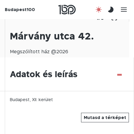
Budapest100
Korábbi évek
1
/
0
Csatlakozz!
Márvány utca 42.
Kapcsolat
Megszólított
ház @
2026
En
-
Adatok és leírás
Budapest,
XII.
kerület
Mutasd a térképet