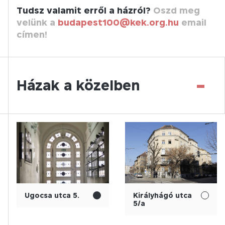
Tudsz valamit erről a házról?
Oszd meg
velünk a
budapest100@kek.org.hu
email
címen!
-
Házak a közelben
Ugocsa utca 5.
Királyhágó utca
5/a