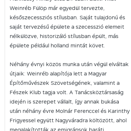
Weinréb Fülöp már egyedül tervezte,
későszecessziós stílusban. Saját tulajdonú és
saját tervezésű épülete a szecesszió elemeit
nélkülözve, historizáló stílusban épült, más
épülete például holland mintát követ.
Néhány évnyi közös munka után végül elváltak
útjaik: Weinréb alapítója lett a Magyar
Építőművészek Szövetségének, valamint a
Fészek Klub tagja volt. A Tanácsköztársaság
idején is szerepet vállalt, így annak bukása
után néhány évre Molnár Ferenccel és Karinthy
Frigyessel együtt Nagyváradra költözött, ahol
megalakították az emigránsok baráti