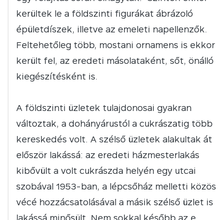
kerültek le a földszinti figurákat ábrázoló
épületdíszek, illetve az emeleti napellenzők.
Feltehetőleg több, mostani ornamens is ekkor
került fel, az eredeti másolataként, sőt, önálló
kiegészítésként is.
A földszinti üzletek tulajdonosai gyakran
változtak, a dohányárustól a cukrászatig több
kereskedés volt. A szélső üzletek alakultak át
először lakássá: az eredeti házmesterlakás
kibővült a volt cukrászda helyén egy utcai
szobával 1953-ban, a lépcsőház melletti közös
vécé hozzácsatolásával a másik szélső üzlet is
lakássá minősült. Nem sokkal később az e