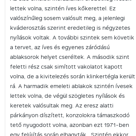
lettek volna, szintén íves kőkerettel. Ez
valószínűleg sosem valósult meg, a jelenlegi
kváderosztás szerint eredetileg is négyzetes
nyílások voltak. A további szintek sem követik
a tervet, az íves és egyenes záródású
ablaksorok helyet cseréltek. A második szint
feletti rész csak simított vakolatot kapott
volna, de a kivitelezés során klinkertégla került
rá. A harmadik emeleti ablakok szintén ívesek
lettek volna, de végül szögletes nyílások és
keretek valósultak meg. Az eresz alatti
párkányon díszített, konzolokra támaszkodó
tető nyugodott volna, azonban ezt 1971-ben
egy felújítás során elhagyták. Szintén ekkor