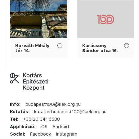
Horváth Mihály
Karácsony
tér 14.
Sándor utca 16.
Info:
budapest100@kek.org.hu
Kutatás:
kutatas.budapest100@kek.org.hu
Tel:
+36 20 341 6688
Applikáció:
iOS
Android
Social:
Facebook
Instagram