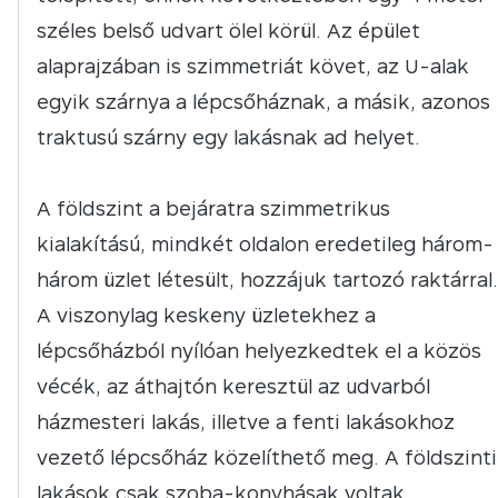
széles belső udvart ölel körül. Az épület
alaprajzában is szimmetriát követ, az U-alak
egyik szárnya a lépcsőháznak, a másik, azonos
traktusú szárny egy lakásnak ad helyet.
A földszint a bejáratra szimmetrikus
kialakítású, mindkét oldalon eredetileg három-
három üzlet létesült, hozzájuk tartozó raktárral.
A viszonylag keskeny üzletekhez a
lépcsőházból nyílóan helyezkedtek el a közös
vécék, az áthajtón keresztül az udvarból
házmesteri lakás, illetve a fenti lakásokhoz
vezető lépcsőház közelíthető meg. A földszinti
lakások csak szoba-konyhásak voltak.