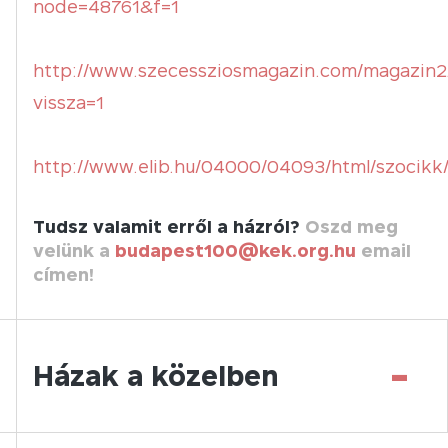
node=48761&f=1
http://www.szecessziosmagazin.com/magazin2
vissza=1
http://www.elib.hu/04000/04093/html/szocikk
Tudsz valamit erről a házról?
Oszd meg
velünk a
budapest100@kek.org.hu
email
címen!
-
Házak a közelben