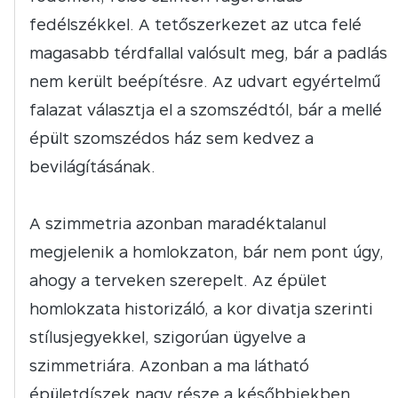
fedélszékkel. A tetőszerkezet az utca felé
magasabb térdfallal valósult meg, bár a padlás
nem került beépítésre. Az udvart egyértelmű
falazat választja el a szomszédtól, bár a mellé
épült szomszédos ház sem kedvez a
bevilágításának.
A szimmetria azonban maradéktalanul
megjelenik a homlokzaton, bár nem pont úgy,
ahogy a terveken szerepelt. Az épület
homlokzata historizáló, a kor divatja szerinti
stílusjegyekkel, szigorúan ügyelve a
szimmetriára. Azonban a ma látható
épületdíszek nagy része a későbbiekben