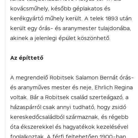
kovácsműhely, később géplakatos és
kerékgyártó műhely került. A telek 1893 után
került egy órás- és aranymester tulajdonába,
akinek a jelenlegi épület köszönhető.
Az építtető
A megrendelő Robitsek Salamon Bernát órás-
és aranyműves mester és neje, Ehrlich Regina
voltak. Bár a Robitsek család szerteágazó, a
házaspárról csak annyi tudható, hogy zsidó
kereskedőcsaládból származnak, és régebb
óta ékszerekkel és hagyatékok kezelésével
foglalkoztak. A férfi feltehetően 1900-ban,