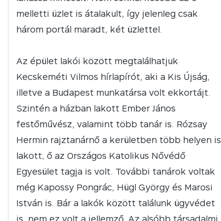
melletti üzlet is átalakult, így jelenleg csak
három portál maradt, két üzlettel.
Az épület lakói között megtalálhatjuk
Kecskeméti Vilmos hírlapírót, aki a Kis Újság,
illetve a Budapest munkatársa volt ekkortájt.
Szintén a házban lakott Ember János
festőművész, valamint több tanár is. Rózsay
Hermin rajztanárnő a kerületben több helyen is
lakott, ő az Országos Katolikus Nővédő
Egyesület tagja is volt. További tanárok voltak
még Kapossy Pongrác, Hügl György és Marosi
István is. Bár a lakók között találunk ügyvédet
is, nem ez volt a jellemző. Az alsóbb társadalmi