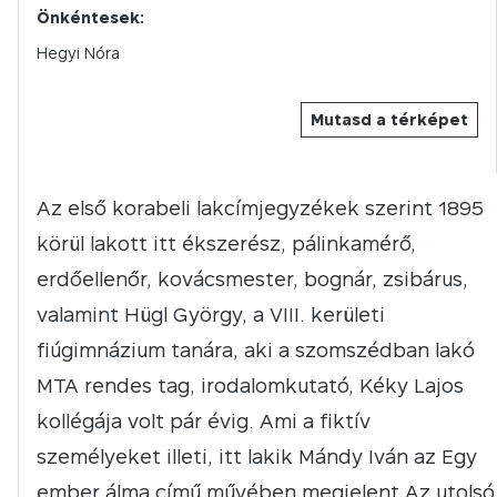
Önkéntesek:
Hegyi Nóra
Mutasd a térképet
Az első korabeli lakcímjegyzékek szerint 1895
körül lakott itt ékszerész, pálinkamérő,
erdőellenőr, kovácsmester, bognár, zsibárus,
valamint Hügl György, a VIII. kerületi
fiúgimnázium tanára, aki a szomszédban lakó
MTA rendes tag, irodalomkutató, Kéky Lajos
kollégája volt pár évig. Ami a fiktív
személyeket illeti, itt lakik Mándy Iván az Egy
ember álma című művében megjelent Az utolsó