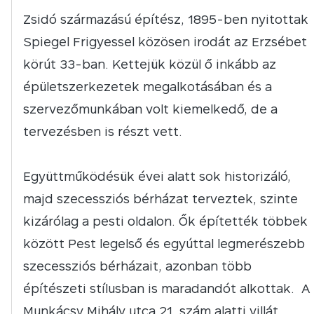
Zsidó származású építész, 1895-ben nyitottak
Spiegel Frigyessel közösen irodát az Erzsébet
körút 33-ban. Kettejük közül ő inkább az
épületszerkezetek megalkotásában és a
szervezőmunkában volt kiemelkedő, de a
tervezésben is részt vett.
Együttműködésük évei alatt sok historizáló,
majd szecessziós bérházat terveztek, szinte
kizárólag a pesti oldalon. Ők építették többek
között Pest legelső és egyúttal legmerészebb
szecessziós bérházait, azonban több
építészeti stílusban is maradandót alkottak. A
Munkácsy Mihály utca 21. szám alatti villát