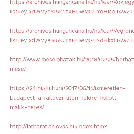
https://archives.hungaricana.hu/hu/lear/Kozjeg
list=eyJxdWVyeSI6ICJtXHUwMGUxdHlcdTAwZT
https://archives.hungaricana.hu/hu/lear/Vegren
list=eyJxdWVyeSI6ICJtXHUwMGUxdHlcdTAwZT
http://www.meselohazak.hu/2018/02/25/berha
mese/
https://24.hu/kultura/2017/06/11/ismeretlen-
budapest-a-rakoczi-uton-foldre-hullott-
makk-hetes/
http://lathatatlan.ovas.hu/index.htm?