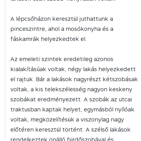
A lépcsőházon keresztül juthattunk a
pinceszintre, ahol a mosókonyha és a
fáskamrák helyezkedtek el.
Az emeleti szintek eredetileg azonos
kialakításúak voltak, négy lakás helyezkedett
el rajtuk. Bár a lakások nagyrészt kétszobásak
voltak, a kis telekszélesség nagyon keskeny
szobákat eredményezett. A szobák az utcai
traktusban kaptak helyet, egymásból nyílóak
voltak, megközelítésük a viszonylag nagy
előtéren keresztül történt. A szélső lakások
rendelkeztek önálló fürdőszobával és