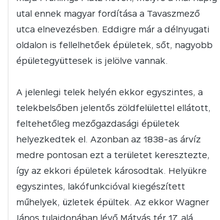
utal ennek magyar fordítása a Tavaszmező
utca elnevezésben. Eddigre már a délnyugati
oldalon is fellelhetőek épületek, sőt, nagyobb
épületegyüttesek is jelölve vannak.
A jelenlegi telek helyén ekkor egyszintes, a
telekbelsőben jelentős zöldfelülettel ellátott,
feltehetőleg mezőgazdasági épületek
helyezkedtek el. Azonban az 1838-as árvíz
medre pontosan ezt a területet keresztezte,
így az ekkori épületek károsodtak. Helyükre
egyszintes, lakófunkcióval kiegészített
műhelyek, üzletek épültek. Az ekkor Wagner
János tulajdonában lévő Mátyás tér 17. alá