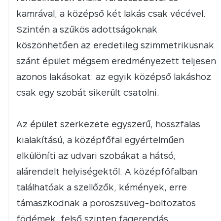
kamrával, a középső két lakás csak vécével.
Szintén a szűkös adottságoknak
köszönhetően az eredetileg szimmetrikusnak
szánt épület mégsem eredményezett teljesen
azonos lakásokat: az egyik középső lakáshoz
csak egy szobát sikerült csatolni.
Az épület szerkezete egyszerű, hosszfalas
kialakítású, a középfőfal egyértelműen
elkülöníti az udvari szobákat a hátsó,
alárendelt helyiségektől. A középfőfalban
találhatóak a szellőzők, kémények, erre
támaszkodnak a poroszsüveg-boltozatos
födémek, felső szinten fagerendás