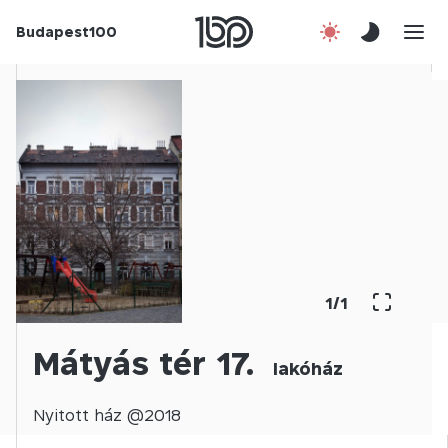
Budapest100
Korábbi évek
Csatlakozz!
Kapcsolat
En
1
/
1
Mátyás tér 17.
lakóház
Nyitott
ház @
2018