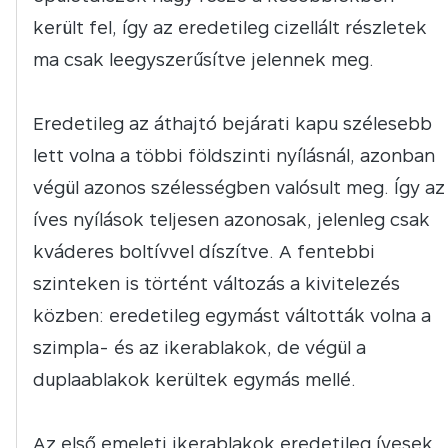
került fel, így az eredetileg cizellált részletek
ma csak leegyszerűsítve jelennek meg.
Eredetileg az áthajtó bejárati kapu szélesebb
lett volna a többi földszinti nyílásnál, azonban
végül azonos szélességben valósult meg. Így az
íves nyílások teljesen azonosak, jelenleg csak
kváderes boltívvel díszítve. A fentebbi
szinteken is történt változás a kivitelezés
közben: eredetileg egymást váltották volna a
szimpla- és az ikerablakok, de végül a
duplaablakok kerültek egymás mellé.
Az első emeleti ikerablakok eredetileg ívesek