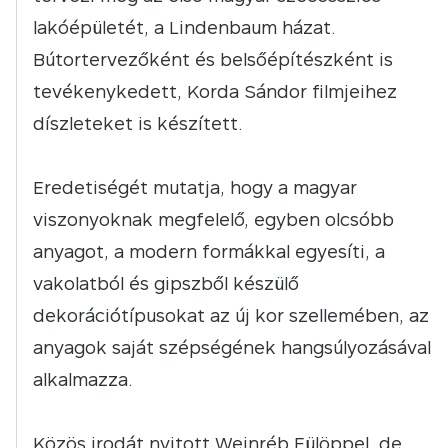
lakóépületét, a Lindenbaum házat.
Bútortervezőként és belsőépítészként is
tevékenykedett, Korda Sándor filmjeihez
díszleteket is készített.
Eredetiségét mutatja, hogy a magyar
viszonyoknak megfelelő, egyben olcsóbb
anyagot, a modern formákkal egyesíti, a
vakolatból és gipszből készülő
dekorációtípusokat az új kor szellemében, az
anyagok saját szépségének hangsúlyozásával
alkalmazza.
Közös irodát nyitott Weinréb Fülöppel, de