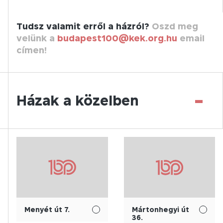
Tudsz valamit erről a házról?
Oszd meg
velünk a
budapest100@kek.org.hu
email
címen!
-
Házak a közelben
Menyét út 7.
Mártonhegyi út
36.