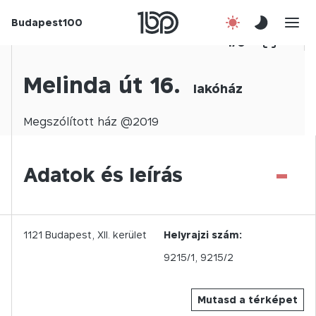
Budapest100
Korábbi évek
1
/
0
Csatlakozz!
Melinda út 16.
lakóház
Kapcsolat
Megszólított
ház @
2019
En
-
Adatok és leírás
1121
Budapest,
XII.
kerület
Helyrajzi szám:
9215/1, 9215/2
Mutasd a térképet