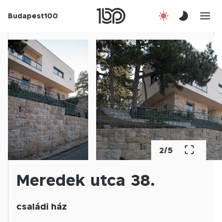
Budapest100
Korábbi évek
Csatlakozz!
Kapcsolat
En
2
/
5
Meredek utca 38.
családi ház