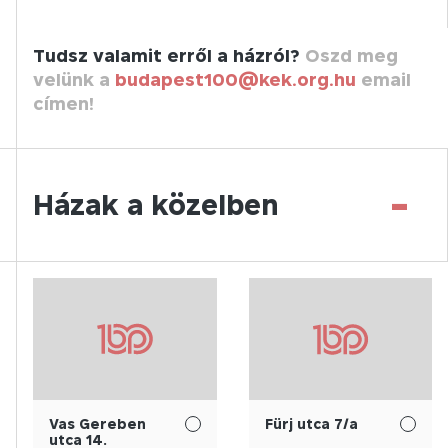
Tudsz valamit erről a házról?
Oszd meg
velünk a
budapest100@kek.org.hu
email
címen!
-
Házak a közelben
Vas Gereben
Fürj utca 7/a
utca 14.