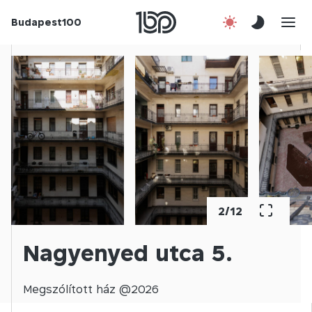
Budapest100
Korábbi évek
Csatlakozz!
Kapcsolat
En
2
/
12
Nagyenyed utca 5.
Megszólított
ház @
2026