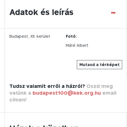
-
Adatok és leírás
Budapest,
XII.
kerület
Fotó:
Máté Albert
Mutasd a térképet
Tudsz valamit erről a házról?
Oszd meg
velünk a
budapest100@kek.org.hu
email
címen!