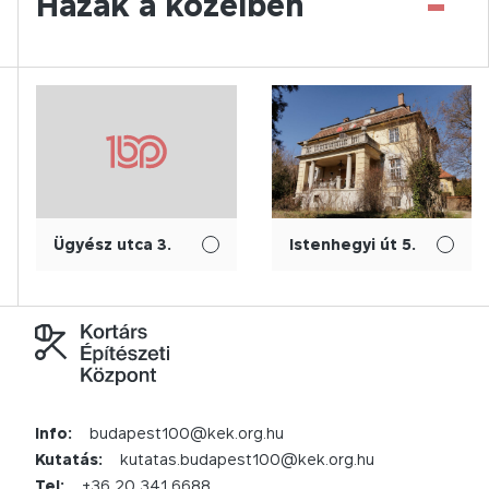
-
Házak a közelben
Ügyész utca 3.
Istenhegyi út 5.
Info:
budapest100@kek.org.hu
Kutatás:
kutatas.budapest100@kek.org.hu
Tel:
+36 20 341 6688