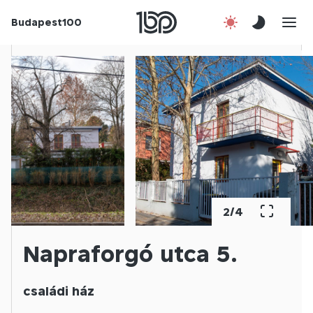
Budapest100
Korábbi évek
Csatlakozz!
Kapcsolat
En
2
/
4
Napraforgó utca 5.
családi ház