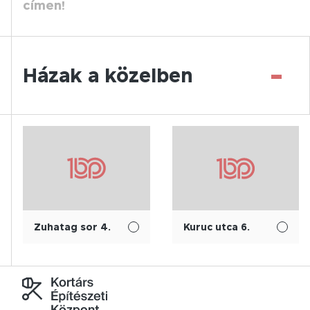
címen!
-
Házak a közelben
Zuhatag sor 4.
Kuruc utca 6.