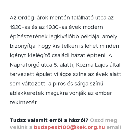
Az Ördög-árok mentén található utca az
1920-as és az 1930-as évek modern
építészetének legkiválóbb példája, amely
bizonyítja, hogy kis telken is lehet minden
igényt kielégítő családi házat építeni. A
Napraforgó utca 5. alatti, Kozma Lajos által
tervezett épület világos színe az évek alatt
sem változott, a piros és sárga színű
ablakkeretek magukra vonják az ember
tekintetét.
Tudsz valamit erről a házról?
Oszd meg
velünk a
budapest100@kek.org.hu
email