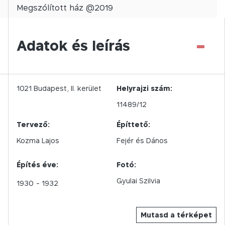
Megszólított
ház @
2019
-
Adatok és leírás
1021
Budapest,
II.
kerület
Helyrajzi szám:
11489/12
Tervező:
Építtető:
Kozma Lajos
Fejér és Dános
Építés éve:
Fotó:
Gyulai Szilvia
1930
- 1932
Mutasd a térképet