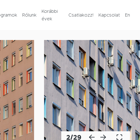
Rólunk
Korábbi
ogramok
Rólunk
Csatlakozz!
Kapcsolat
En
évek
Korábbi évek
Csatlakozz!
Kapcsolat
En
2
/
29