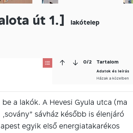
lota út 1.]
lakótelep
0
/
2
Tartalom
Adatok és leírás
Házak a közelben
 be a lakók. A Hevesi Gyula utca (ma
s „sovány” sávház később is élenjáró
udapest egyik első energiatakarékos