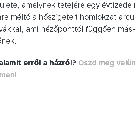
lete, amelynek tetejére egy évtizede 
re méltó a hőszigetelt homlokzat arcul
vákkal, ami nézőponttól függően más-m
őnek.
alamit erről a házról?
Oszd meg velü
ímen!