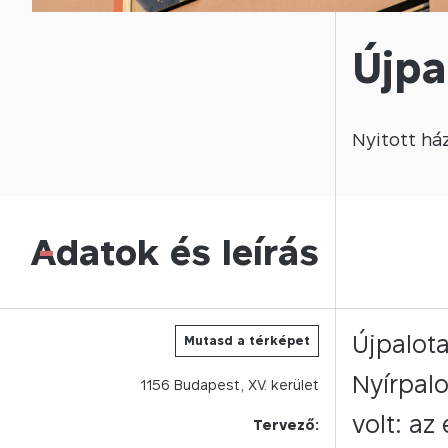
Újpa
Nyitott
há
Adatok és leírás
-
Újpalot
Mutasd a térképet
Nyírpalo
1156
Budapest,
XV.
kerület
volt: az
Tervező: