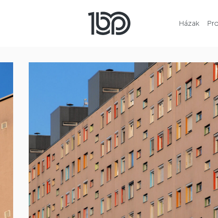
Házak
Pr