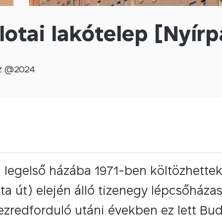
lotai lakótelep [Nyírpa
z @
2024
a legelső házába 1971-ben költözhettek
ta út) elején álló tizenegy lépcsőháza
 ezredforduló utáni években ez lett B