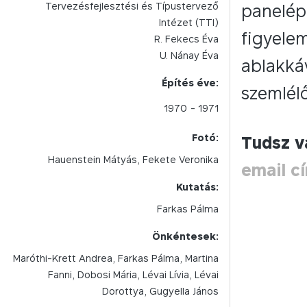
Tervezésfejlesztési és Típustervező
panelépü
Intézet (TTI)
figyelem
R. Fekecs Éva
U. Nánay Éva
ablakká
Építés éve:
szemlél
1970
- 1971
Fotó:
Tudsz v
Hauenstein Mátyás
Fekete Veronika
email c
Kutatás:
Farkas Pálma
Önkéntesek:
Maróthi-Krett Andrea, Farkas Pálma, Martina
Fanni, Dobosi Mária, Lévai Lívia, Lévai
Dorottya, Gugyella János