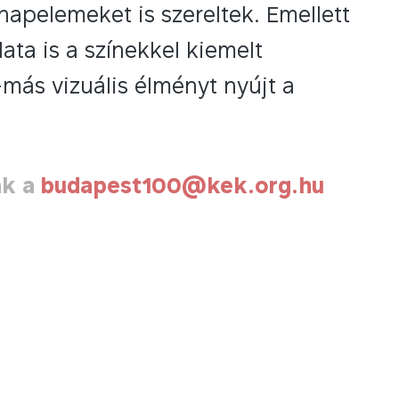
napelemeket is szereltek. Emellett
ata is a színekkel kiemelt
ás vizuális élményt nyújt a
nk a
budapest100@kek.org.hu