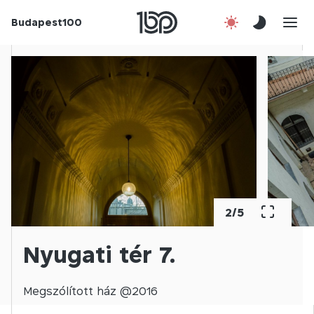
Budapest100
Korábbi évek
Csatlakozz!
Kapcsolat
En
2
/
5
Nyugati tér 7.
Megszólított
ház @
2016