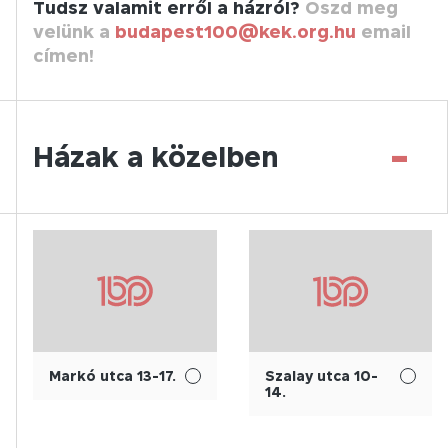
Tudsz valamit erről a házról?
Oszd meg
velünk a
budapest100@kek.org.hu
email
címen!
-
Házak a közelben
Markó utca 13-17.
Szalay utca 10-
14.