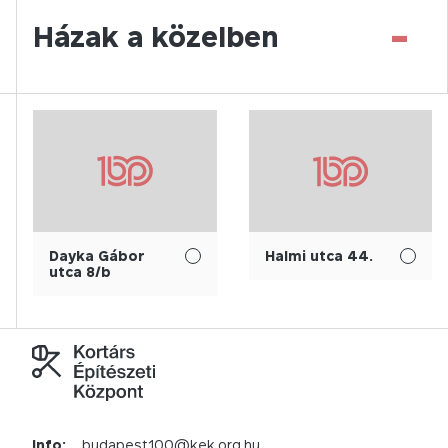
-
Házak a közelben
Dayka Gábor
Halmi utca 44.
utca 8/b
Info:
budapest100@kek.org.hu