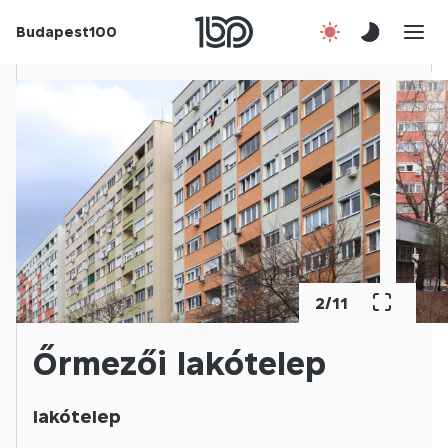
Budapest100
Korábbi évek
Csatlakozz!
Kapcsolat
En
2
/
11
Őrmezői lakótelep
lakótelep