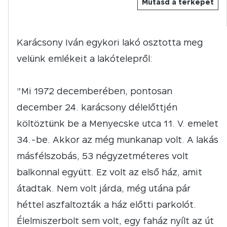
Mutasd a térképet
Karácsony Iván egykori lakó osztotta meg
velünk emlékeit a lakótelepről:
”Mi 1972 decemberében, pontosan
december 24. karácsony délelőttjén
költöztünk be a Menyecske utca 11. V. emelet
34.-be. Akkor az még munkanap volt. A lakás
másfélszobás, 53 négyzetméteres volt
balkonnal együtt. Ez volt az első ház, amit
átadtak. Nem volt járda, még utána pár
héttel aszfaltozták a ház előtti parkolót.
Élelmiszerbolt sem volt, egy faház nyílt az út