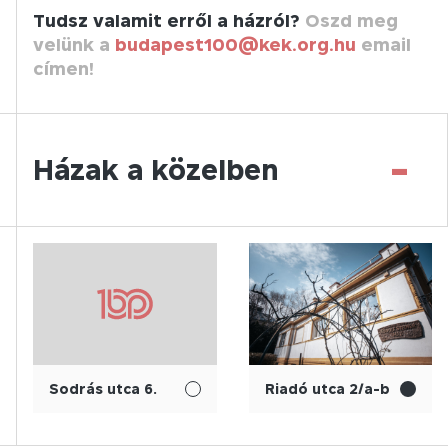
Tudsz valamit erről a házról?
Oszd meg
velünk a
budapest100@kek.org.hu
email
címen!
-
Házak a közelben
Sodrás utca 6.
Riadó utca 2/a-b