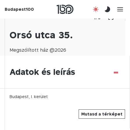
Budapest100
Korábbi évek
1
/
0
Csatlakozz!
Orsó utca 35.
Kapcsolat
Megszólított
ház @
2026
En
-
Adatok és leírás
Budapest,
I.
kerület
Mutasd a térképet