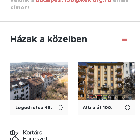
címen!
-
Házak a közelben
Logodi utca 48.
Attila út 109.