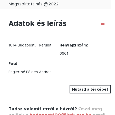
Megszólított
ház @
2022
-
Adatok és leírás
1014
Budapest,
I.
kerület
Helyrajzi szám:
6661
Fotó:
Englertné Földes Andrea
Mutasd a térképet
Tudsz valamit erről a házról?
Oszd meg
velünk a
budapest100@kek.org.hu
email