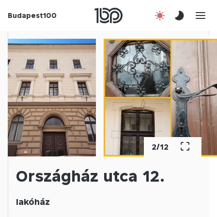
Budapest100
Korábbi évek
Csatlakozz!
Kapcsolat
En
2
/
12
Országház utca 12.
lakóház