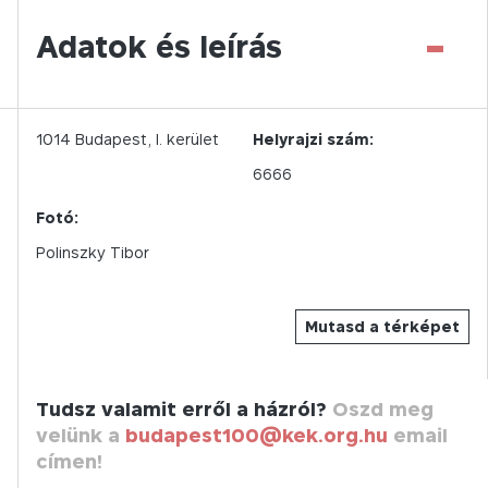
-
Adatok és leírás
1014
Budapest,
I.
kerület
Helyrajzi szám:
6666
Fotó:
Polinszky Tibor
Mutasd a térképet
Tudsz valamit erről a házról?
Oszd meg
velünk a
budapest100@kek.org.hu
email
címen!