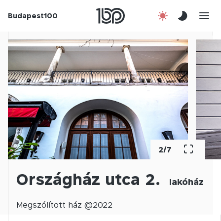
Budapest100
Korábbi évek
Csatlakozz!
Kapcsolat
En
2
/
7
Országház utca 2.
lakóház
Megszólított
ház @
2022