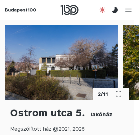
Budapest100
Korábbi évek
Csatlakozz!
Kapcsolat
En
2
/
11
Ostrom utca 5.
lakóház
Megszólított
ház @
2021
,
2026