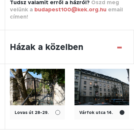
Tudsz valamit erről a házról?
Oszd meg
velünk a
budapest100@kek.org.hu
email
címen!
-
Házak a közelben
Lovas út 28-29.
Várfok utca 14.