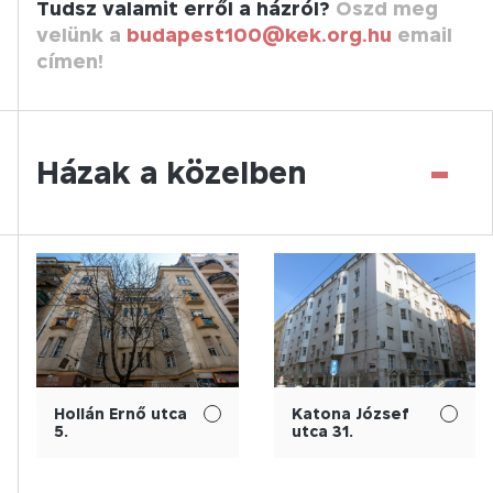
Tudsz valamit erről a házról?
Oszd meg
velünk a
budapest100@kek.org.hu
email
címen!
-
Házak a közelben
Hollán Ernő utca
Katona József
5.
utca 31.