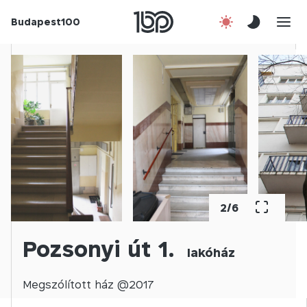
Budapest100
Korábbi évek
Csatlakozz!
Kapcsolat
En
2
/
6
Pozsonyi út 1.
lakóház
Megszólított
ház @
2017