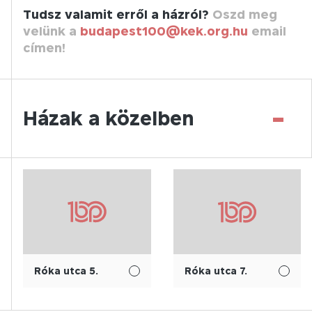
Tudsz valamit erről a házról?
Oszd meg
velünk a
budapest100@kek.org.hu
email
címen!
-
Házak a közelben
Róka utca 5.
Róka utca 7.