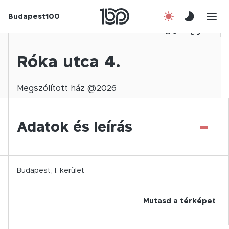
Budapest100
Korábbi évek
1
/
0
Csatlakozz!
Róka utca 4.
Kapcsolat
Megszólított
ház @
2026
En
-
Adatok és leírás
Budapest,
I.
kerület
Mutasd a térképet