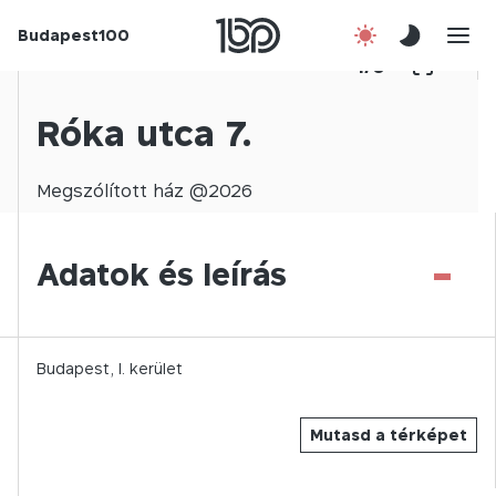
Budapest100
Korábbi évek
1
/
0
Csatlakozz!
Róka utca 7.
Kapcsolat
Megszólított
ház @
2026
En
-
Adatok és leírás
Budapest,
I.
kerület
Mutasd a térképet