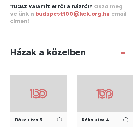
Tudsz valamit erről a házról?
Oszd meg
velünk a
budapest100@kek.org.hu
email
címen!
-
Házak a közelben
Róka utca 5.
Róka utca 4.