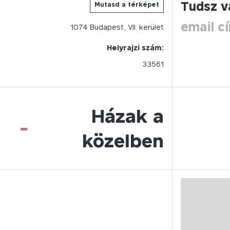
Tudsz v
Mutasd a térképet
email c
1074
Budapest,
VII.
kerület
Helyrajzi szám:
33561
Házak a
-
közelben