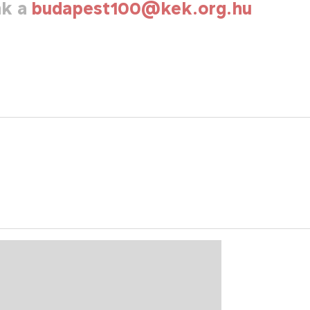
nk a
budapest100@kek.org.hu