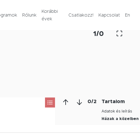
Rólunk
Korábbi
ogramok
Rólunk
Csatlakozz!
Kapcsolat
En
évek
Korábbi évek
1
/
0
Csatlakozz!
Kapcsolat
En
0
/
2
Tartalom
Adatok és leírás
Házak a közelben