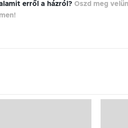
alamit erről a házról?
Oszd meg velü
ímen!