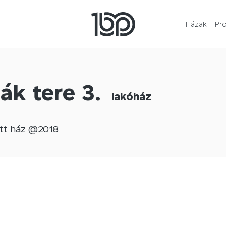
Házak
Pr
ák tere 3.
lakóház
tt
ház @
2018