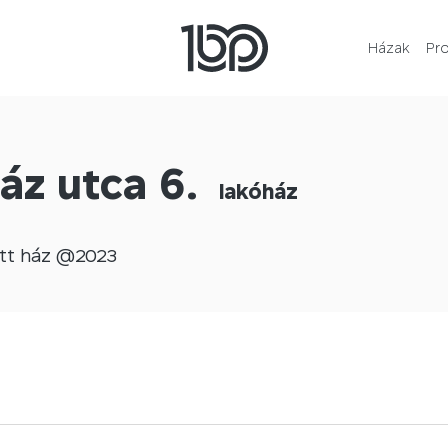
Házak
Pr
áz utca 6.
lakóház
tt
ház @
2023