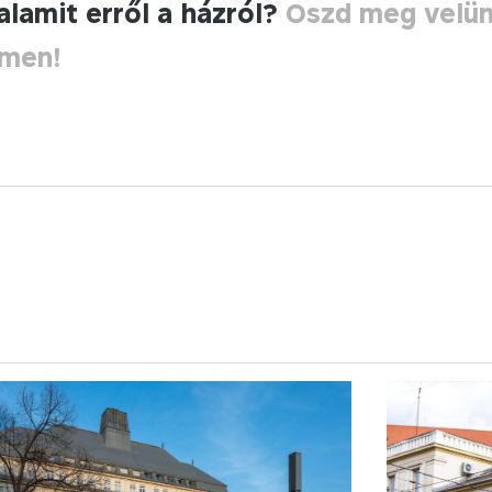
alamit erről a házról?
Oszd meg velü
ímen!