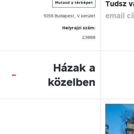
Tudsz v
Mutasd a térképet
email c
1056
Budapest,
V.
kerület
Helyrajzi szám:
23888
Házak a
-
közelben