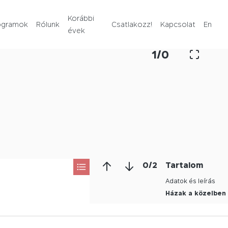
Rólunk
Korábbi
ogramok
Rólunk
Csatlakozz!
Kapcsolat
En
évek
Korábbi évek
1
/
0
Csatlakozz!
Kapcsolat
En
0
/
2
Tartalom
Adatok és leírás
Házak a közelben