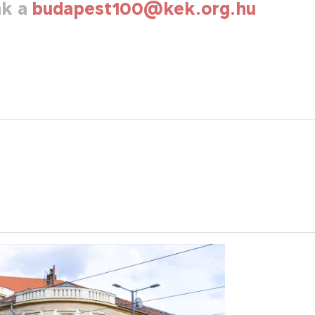
nk a
budapest100@kek.org.hu