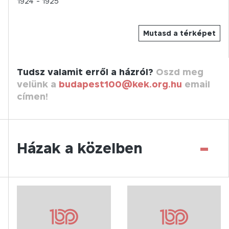
1924
- 1925
Mutasd a térképet
Tudsz valamit erről a házról?
Oszd meg
velünk a
budapest100@kek.org.hu
email
címen!
-
Házak a közelben