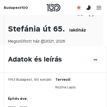
Budapest100
Korábbi évek
1
/
0
Csatlakozz!
Stefánia út 65.
lakóház
Kapcsolat
Megszólított
ház @
2021
,
2026
En
-
Adatok és leírás
1143
Budapest,
XIV.
kerület
Tervező:
Kozma Lajos
Építés éve: