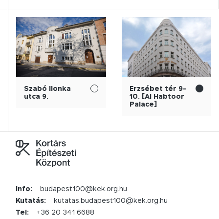
Szabó Ilonka
Erzsébet tér 9-
utca 9.
10. [Al Habtoor
Palace]
Info:
budapest100@kek.org.hu
Kutatás:
kutatas.budapest100@kek.org.hu
Tel:
+36 20 341 6688