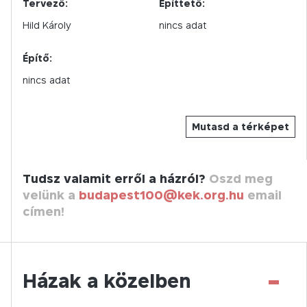
Tervező:
Építtető:
Hild Károly
nincs adat
Építő:
nincs adat
Mutasd a térképet
Tudsz valamit erről a házról?
Oszd meg
velünk a
budapest100@kek.org.hu
email
címen!
-
Házak a közelben