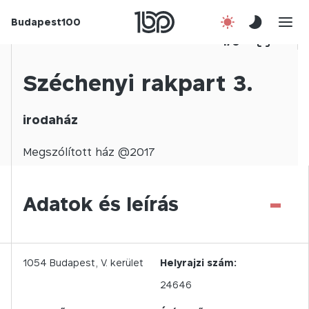
Budapest100
Korábbi évek
1
/
0
Csatlakozz!
Széchenyi rakpart 3.
Kapcsolat
irodaház
En
Megszólított
ház @
2017
-
Adatok és leírás
1054
Budapest,
V.
kerület
Helyrajzi szám:
24646