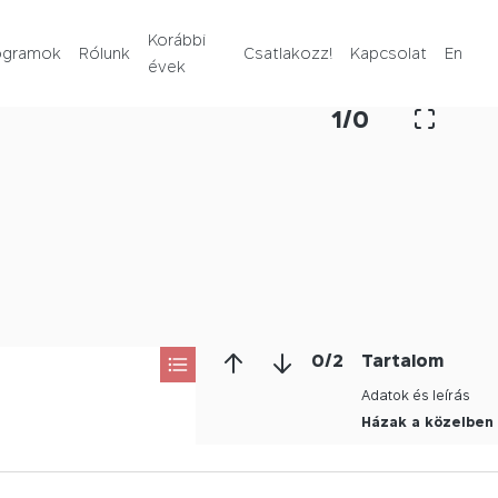
Rólunk
Korábbi
ogramok
Rólunk
Csatlakozz!
Kapcsolat
En
évek
Korábbi évek
1
/
0
Csatlakozz!
Kapcsolat
En
0
/
2
Tartalom
Adatok és leírás
Házak a közelben