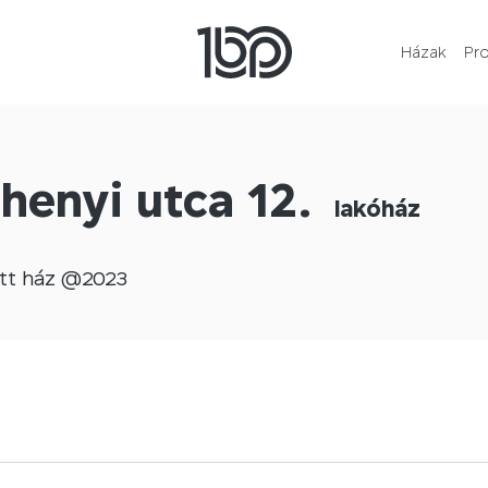
Házak
Pr
henyi utca 12.
lakóház
tt
ház @
2023