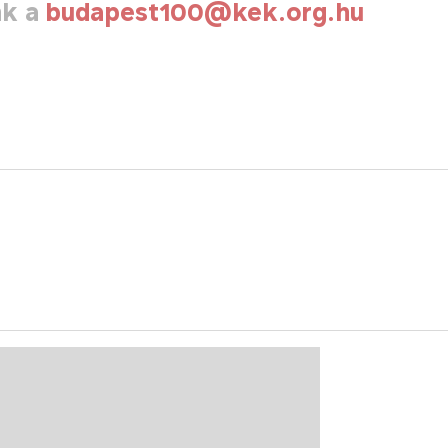
nk a
budapest100@kek.org.hu