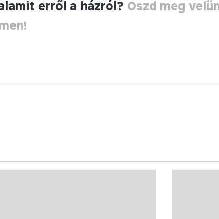
alamit erről a házról?
Oszd meg velü
ímen!