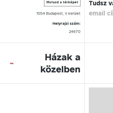
Tudsz v
Mutasd a térképet
email c
1054
Budapest,
V.
kerület
Helyrajzi szám:
24670
Házak a
-
közelben