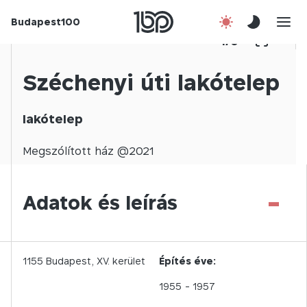
Budapest100
Korábbi évek
1
/
0
Csatlakozz!
Széchenyi úti lakótelep
Kapcsolat
lakótelep
En
Megszólított
ház @
2021
-
Adatok és leírás
1155
Budapest,
XV.
kerület
Építés éve:
1955
- 1957