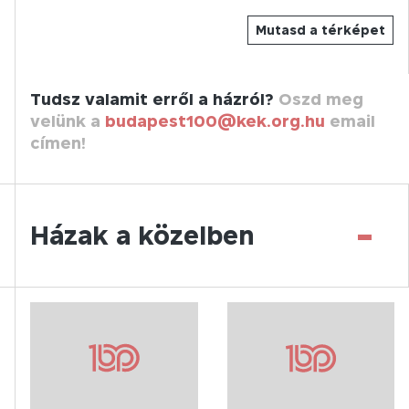
Mutasd a térképet
Tudsz valamit erről a házról?
Oszd meg
velünk a
budapest100@kek.org.hu
email
címen!
-
Házak a közelben