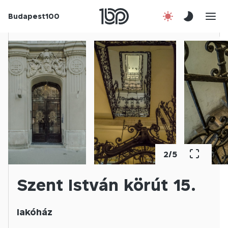
Budapest100
Korábbi évek
Csatlakozz!
Kapcsolat
En
2
/
5
Szent István körút 15.
lakóház