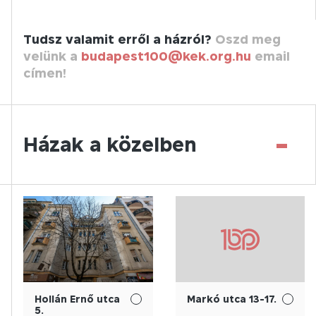
Tudsz valamit erről a házról?
Oszd meg
velünk a
budapest100@kek.org.hu
email
címen!
-
Házak a közelben
Hollán Ernő utca
Markó utca 13-17.
5.