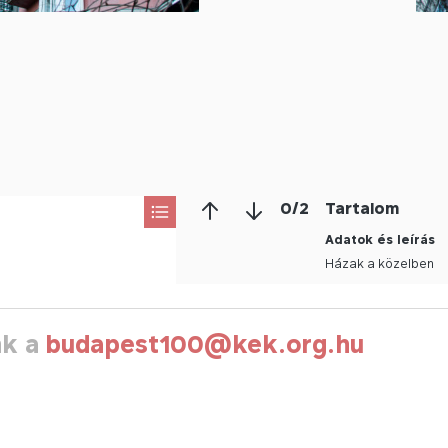
0
/
2
Tartalom
Adatok és leírás
Házak a közelben
nk a
budapest100@kek.org.hu