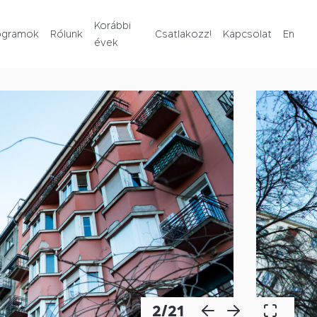
Rólunk
Korábbi
ogramok
Rólunk
Csatlakozz!
Kapcsolat
En
évek
Korábbi évek
Csatlakozz!
Kapcsolat
En
2
/
21