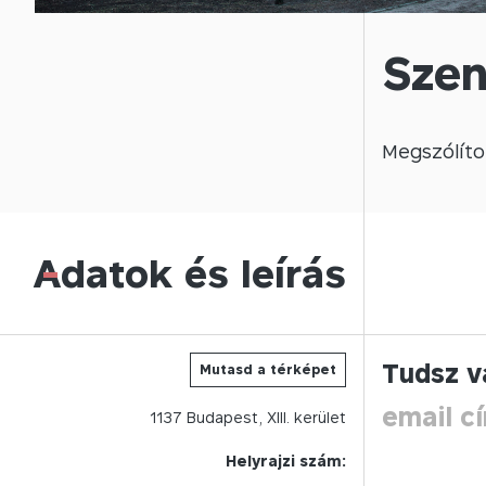
Szen
Megszólíto
Adatok és leírás
-
Tudsz v
Mutasd a térképet
email c
1137
Budapest,
XIII.
kerület
Helyrajzi szám: