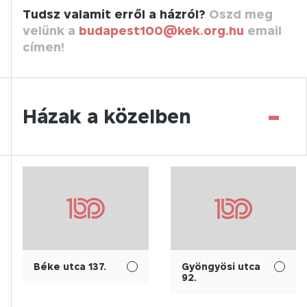
Tudsz valamit erről a házról?
Oszd meg
velünk a
budapest100@kek.org.hu
email
címen!
-
Házak a közelben
Béke utca 137.
Gyöngyösi utca
92.