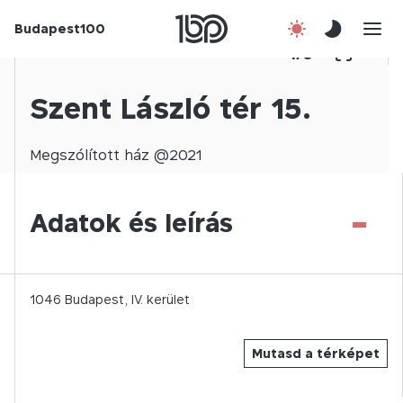
Budapest100
Korábbi évek
1
/
0
Csatlakozz!
Szent László tér 15.
Kapcsolat
Megszólított
ház @
2021
En
-
Adatok és leírás
1046
Budapest,
IV.
kerület
Mutasd a térképet